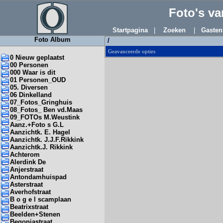
Foto's v
Startpagina
|
Zoeken
|
Gasten
Foto Album
/
Geavanceerde opties
0 Nieuw geplaatst
00 Personen
000 Waar is dit
01 Personen_OUD
05. Diversen
06 Dinkelland
07_Fotos_Gringhuis
08_Fotos_ Ben vd.Maas
09_FOTOs M.Weustink
Aanz.+Foto s G.L
Aanzichtk. E. Hagel
Aanzichtk. J.J.F.Rikkink
Aanzichtk.J. Rikkink
Achterom
Alerdink De
Anjerstraat
Antondamhuispad
Asterstraat
Averhofstraat
B o g e l scamplaan
Beatrixstraat
Beelden+Stenen
Begoniastraat