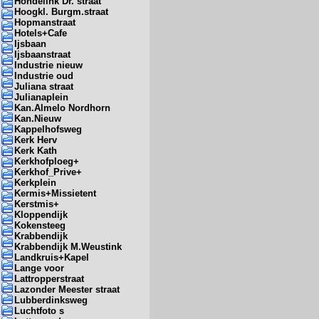
Hondelink Dr. straat
Hoogkl. Burgm.straat
Hopmanstraat
Hotels+Cafe
Ijsbaan
Ijsbaanstraat
Industrie nieuw
Industrie oud
Juliana straat
Julianaplein
Kan.Almelo Nordhorn
Kan.Nieuw
Kappelhofsweg
Kerk Herv
Kerk Kath
Kerkhofploeg+
Kerkhof_Prive+
Kerkplein
Kermis+Missietent
Kerstmis+
Kloppendijk
Kokensteeg
Krabbendijk
Krabbendijk M.Weustink
Landkruis+Kapel
Lange voor
Lattropperstraat
Lazonder Meester straat
Lubberdinksweg
Luchtfoto s