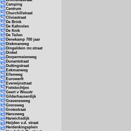
Camping
Centrum
Churchillstraat
Cliviastraat
De Brink
De Kafmolen
De Knik
De Teilen
Denekamp 700 jaar
Diekmanweg
Dingeldein mr.straat
Dinkel
Dorpermeienweg
Dunantstraat
Duttingstraat
Eekmanweg
Ellenweg
Eurowerft
Everwijnstraat
Fietstochtjes
Geert v Woustr
Gilderhauserdijk
Gravenesweg
Grensweg
Grotestraat
Hanzeweg
Harwichsdijk
Heijden v.d. straat
Herdenkingsplein