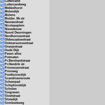
Lutterzand
Lutterzandweg
Mekkelhorst
Molendijk
Molens
Mulder_Mr.str
Nassaustraat
Nicolaasplein
Nieuwbouw
Noord Deurningen
Nordhornsestraat
Oldenzaalsestraat
Ootmarsumsestraat
Oranjestraat
Oude Dijk
Pasen alles
Potmaten
Pr.Bernhardstraat
Pr.Hendrik str
Prinsessenstraat
Priorweg
Punthuizerdijk
Scandinavieroute
Scheerpad
Schiphorstdijk
Scholen
Singraven
Sloetstraat
Slotsdijk
Sombeekweg