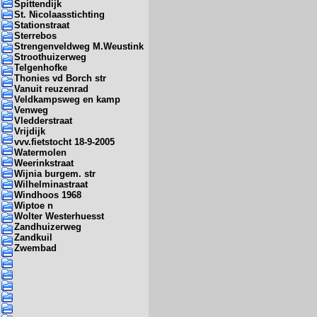
Spittendijk
St. Nicolaasstichting
Stationstraat
Sterrebos
Strengenveldweg M.Weustink
Stroothuizerweg
Telgenhofke
Thonies vd Borch str
Vanuit reuzenrad
Veldkampsweg en kamp
Venweg
Vledderstraat
Vrijdijk
vvv.fietstocht 18-9-2005
Watermolen
Weerinkstraat
Wijnia burgem. str
Wilhelminastraat
Windhoos 1968
Wiptoe n
Wolter Westerhuesst
Zandhuizerweg
Zandkuil
Zwembad