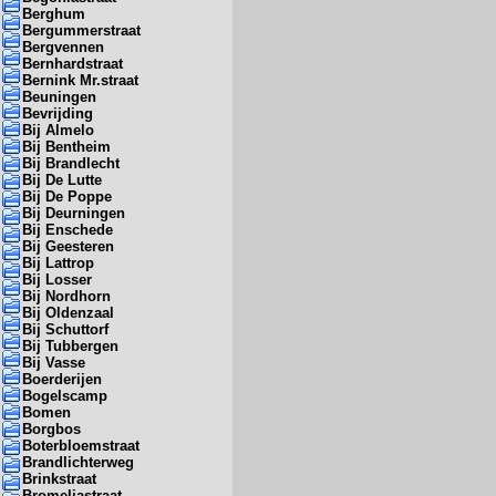
Berghum
Bergummerstraat
Bergvennen
Bernhardstraat
Bernink Mr.straat
Beuningen
Bevrijding
Bij Almelo
Bij Bentheim
Bij Brandlecht
Bij De Lutte
Bij De Poppe
Bij Deurningen
Bij Enschede
Bij Geesteren
Bij Lattrop
Bij Losser
Bij Nordhorn
Bij Oldenzaal
Bij Schuttorf
Bij Tubbergen
Bij Vasse
Boerderijen
Bogelscamp
Bomen
Borgbos
Boterbloemstraat
Brandlichterweg
Brinkstraat
Bromeliastraat