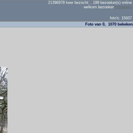
21396978 keer bezocht; , 199 bezoeker(s) online
welkom bezoeker
(Inloggen)
foto's: 15607
Foto van 0, 1070 bekeken