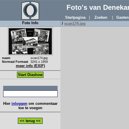
Foto's van Denek
Startpagina
|
Zoeken
|
Gasten
Foto Info
/
scan174.jpg
naam
scan174.jpg
Normaal Formaat
3241 x 1959
meer info (EXIF)
Start Diashow
:: Beschrijving
Hier
inloggen
om commentaar
toe te voegen
<< terug <<