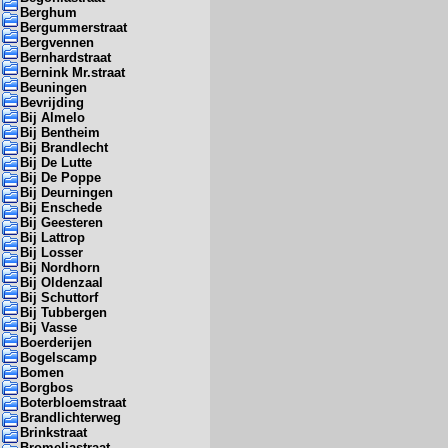
Berghum
Bergummerstraat
Bergvennen
Bernhardstraat
Bernink Mr.straat
Beuningen
Bevrijding
Bij Almelo
Bij Bentheim
Bij Brandlecht
Bij De Lutte
Bij De Poppe
Bij Deurningen
Bij Enschede
Bij Geesteren
Bij Lattrop
Bij Losser
Bij Nordhorn
Bij Oldenzaal
Bij Schuttorf
Bij Tubbergen
Bij Vasse
Boerderijen
Bogelscamp
Bomen
Borgbos
Boterbloemstraat
Brandlichterweg
Brinkstraat
Bromeliastraat