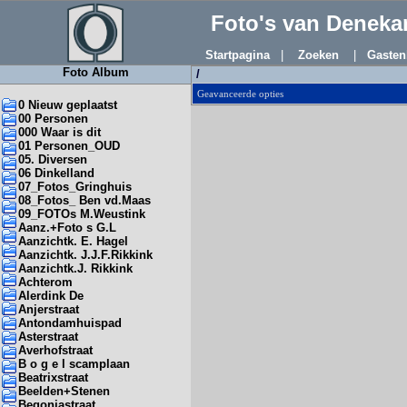
Foto's van Denek
Startpagina
|
Zoeken
|
Gasten
Foto Album
/
Geavanceerde opties
0 Nieuw geplaatst
00 Personen
000 Waar is dit
01 Personen_OUD
05. Diversen
06 Dinkelland
07_Fotos_Gringhuis
08_Fotos_ Ben vd.Maas
09_FOTOs M.Weustink
Aanz.+Foto s G.L
Aanzichtk. E. Hagel
Aanzichtk. J.J.F.Rikkink
Aanzichtk.J. Rikkink
Achterom
Alerdink De
Anjerstraat
Antondamhuispad
Asterstraat
Averhofstraat
B o g e l scamplaan
Beatrixstraat
Beelden+Stenen
Begoniastraat