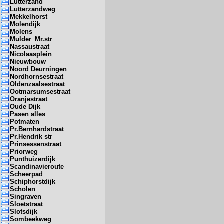
Lutterzand
Lutterzandweg
Mekkelhorst
Molendijk
Molens
Mulder_Mr.str
Nassaustraat
Nicolaasplein
Nieuwbouw
Noord Deurningen
Nordhornsestraat
Oldenzaalsestraat
Ootmarsumsestraat
Oranjestraat
Oude Dijk
Pasen alles
Potmaten
Pr.Bernhardstraat
Pr.Hendrik str
Prinsessenstraat
Priorweg
Punthuizerdijk
Scandinavieroute
Scheerpad
Schiphorstdijk
Scholen
Singraven
Sloetstraat
Slotsdijk
Sombeekweg