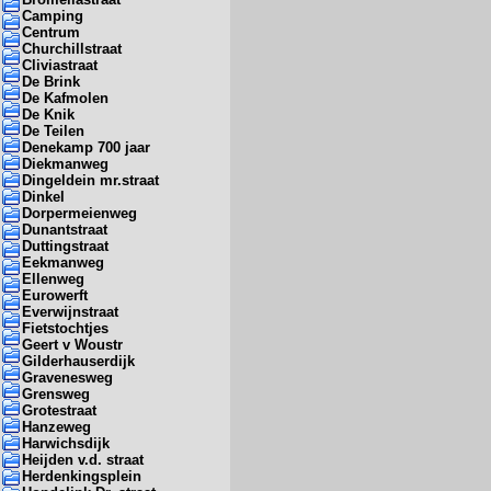
Camping
Centrum
Churchillstraat
Cliviastraat
De Brink
De Kafmolen
De Knik
De Teilen
Denekamp 700 jaar
Diekmanweg
Dingeldein mr.straat
Dinkel
Dorpermeienweg
Dunantstraat
Duttingstraat
Eekmanweg
Ellenweg
Eurowerft
Everwijnstraat
Fietstochtjes
Geert v Woustr
Gilderhauserdijk
Gravenesweg
Grensweg
Grotestraat
Hanzeweg
Harwichsdijk
Heijden v.d. straat
Herdenkingsplein