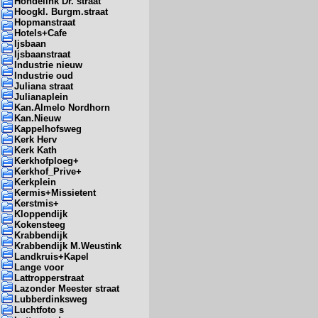
Hondelink Dr. straat
Hoogkl. Burgm.straat
Hopmanstraat
Hotels+Cafe
Ijsbaan
Ijsbaanstraat
Industrie nieuw
Industrie oud
Juliana straat
Julianaplein
Kan.Almelo Nordhorn
Kan.Nieuw
Kappelhofsweg
Kerk Herv
Kerk Kath
Kerkhofploeg+
Kerkhof_Prive+
Kerkplein
Kermis+Missietent
Kerstmis+
Kloppendijk
Kokensteeg
Krabbendijk
Krabbendijk M.Weustink
Landkruis+Kapel
Lange voor
Lattropperstraat
Lazonder Meester straat
Lubberdinksweg
Luchtfoto s