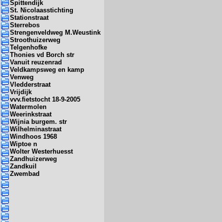
Spittendijk
St. Nicolaasstichting
Stationstraat
Sterrebos
Strengenveldweg M.Weustink
Stroothuizerweg
Telgenhofke
Thonies vd Borch str
Vanuit reuzenrad
Veldkampsweg en kamp
Venweg
Vledderstraat
Vrijdijk
vvv.fietstocht 18-9-2005
Watermolen
Weerinkstraat
Wijnia burgem. str
Wilhelminastraat
Windhoos 1968
Wiptoe n
Wolter Westerhuesst
Zandhuizerweg
Zandkuil
Zwembad