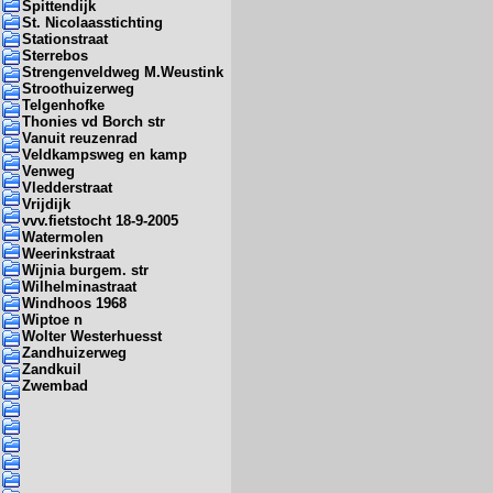
Spittendijk
St. Nicolaasstichting
Stationstraat
Sterrebos
Strengenveldweg M.Weustink
Stroothuizerweg
Telgenhofke
Thonies vd Borch str
Vanuit reuzenrad
Veldkampsweg en kamp
Venweg
Vledderstraat
Vrijdijk
vvv.fietstocht 18-9-2005
Watermolen
Weerinkstraat
Wijnia burgem. str
Wilhelminastraat
Windhoos 1968
Wiptoe n
Wolter Westerhuesst
Zandhuizerweg
Zandkuil
Zwembad