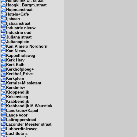
Hondelink Dr. straat
Hoogkl. Burgm.straat
Hopmanstraat
Hotels+Cafe
Ijsbaan
Ijsbaanstraat
Industrie nieuw
Industrie oud
Juliana straat
Julianaplein
Kan.Almelo Nordhorn
Kan.Nieuw
Kappelhofsweg
Kerk Herv
Kerk Kath
Kerkhofploeg+
Kerkhof_Prive+
Kerkplein
Kermis+Missietent
Kerstmis+
Kloppendijk
Kokensteeg
Krabbendijk
Krabbendijk M.Weustink
Landkruis+Kapel
Lange voor
Lattropperstraat
Lazonder Meester straat
Lubberdinksweg
Luchtfoto s