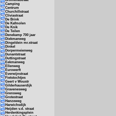
Camping
Centrum
Churchillstraat
Cliviastraat
De Brink
De Kafmolen
De Knik
De Teilen
Denekamp 700 jaar
Diekmanweg
Dingeldein mr.straat
Dinkel
Dorpermeienweg
Dunantstraat
Duttingstraat
Eekmanweg
Ellenweg
Eurowerft
Everwijnstraat
Fietstochtjes
Geert v Woustr
Gilderhauserdijk
Gravenesweg
Grensweg
Grotestraat
Hanzeweg
Harwichsdijk
Heijden v.d. straat
Herdenkingsplein