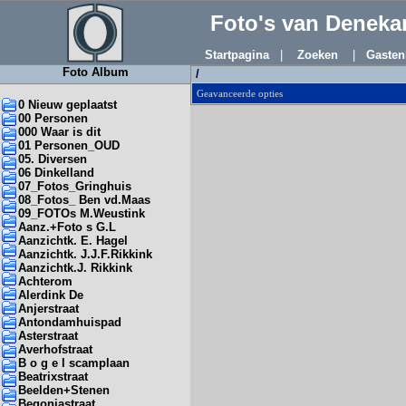
Foto's van Denek
Startpagina
|
Zoeken
|
Gasten
Foto Album
/
Geavanceerde opties
0 Nieuw geplaatst
00 Personen
000 Waar is dit
01 Personen_OUD
05. Diversen
06 Dinkelland
07_Fotos_Gringhuis
08_Fotos_ Ben vd.Maas
09_FOTOs M.Weustink
Aanz.+Foto s G.L
Aanzichtk. E. Hagel
Aanzichtk. J.J.F.Rikkink
Aanzichtk.J. Rikkink
Achterom
Alerdink De
Anjerstraat
Antondamhuispad
Asterstraat
Averhofstraat
B o g e l scamplaan
Beatrixstraat
Beelden+Stenen
Begoniastraat