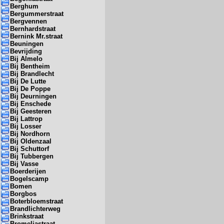
Berghum
Bergummerstraat
Bergvennen
Bernhardstraat
Bernink Mr.straat
Beuningen
Bevrijding
Bij Almelo
Bij Bentheim
Bij Brandlecht
Bij De Lutte
Bij De Poppe
Bij Deurningen
Bij Enschede
Bij Geesteren
Bij Lattrop
Bij Losser
Bij Nordhorn
Bij Oldenzaal
Bij Schuttorf
Bij Tubbergen
Bij Vasse
Boerderijen
Bogelscamp
Bomen
Borgbos
Boterbloemstraat
Brandlichterweg
Brinkstraat
Bromeliastraat