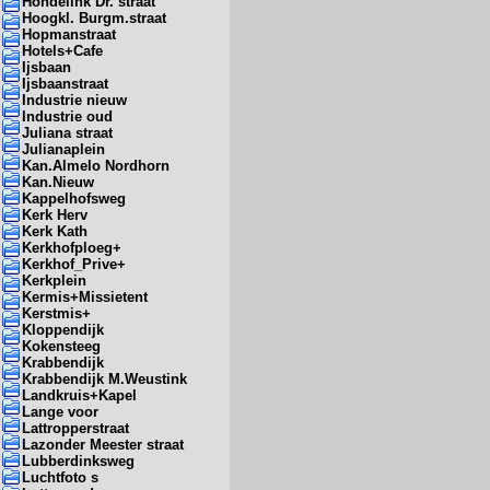
Hondelink Dr. straat
Hoogkl. Burgm.straat
Hopmanstraat
Hotels+Cafe
Ijsbaan
Ijsbaanstraat
Industrie nieuw
Industrie oud
Juliana straat
Julianaplein
Kan.Almelo Nordhorn
Kan.Nieuw
Kappelhofsweg
Kerk Herv
Kerk Kath
Kerkhofploeg+
Kerkhof_Prive+
Kerkplein
Kermis+Missietent
Kerstmis+
Kloppendijk
Kokensteeg
Krabbendijk
Krabbendijk M.Weustink
Landkruis+Kapel
Lange voor
Lattropperstraat
Lazonder Meester straat
Lubberdinksweg
Luchtfoto s