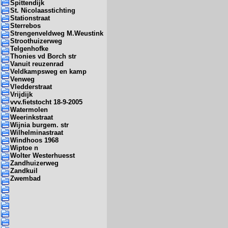
Spittendijk
St. Nicolaasstichting
Stationstraat
Sterrebos
Strengenveldweg M.Weustink
Stroothuizerweg
Telgenhofke
Thonies vd Borch str
Vanuit reuzenrad
Veldkampsweg en kamp
Venweg
Vledderstraat
Vrijdijk
vvv.fietstocht 18-9-2005
Watermolen
Weerinkstraat
Wijnia burgem. str
Wilhelminastraat
Windhoos 1968
Wiptoe n
Wolter Westerhuesst
Zandhuizerweg
Zandkuil
Zwembad