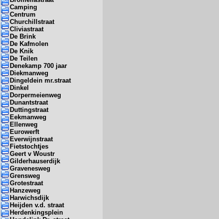
Camping
Centrum
Churchillstraat
Cliviastraat
De Brink
De Kafmolen
De Knik
De Teilen
Denekamp 700 jaar
Diekmanweg
Dingeldein mr.straat
Dinkel
Dorpermeienweg
Dunantstraat
Duttingstraat
Eekmanweg
Ellenweg
Eurowerft
Everwijnstraat
Fietstochtjes
Geert v Woustr
Gilderhauserdijk
Gravenesweg
Grensweg
Grotestraat
Hanzeweg
Harwichsdijk
Heijden v.d. straat
Herdenkingsplein