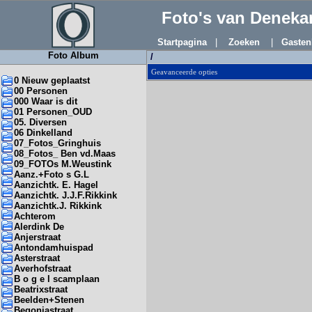
Foto's van Denek
Startpagina
|
Zoeken
|
Gasten
Foto Album
/
Geavanceerde opties
0 Nieuw geplaatst
00 Personen
000 Waar is dit
01 Personen_OUD
05. Diversen
06 Dinkelland
07_Fotos_Gringhuis
08_Fotos_ Ben vd.Maas
09_FOTOs M.Weustink
Aanz.+Foto s G.L
Aanzichtk. E. Hagel
Aanzichtk. J.J.F.Rikkink
Aanzichtk.J. Rikkink
Achterom
Alerdink De
Anjerstraat
Antondamhuispad
Asterstraat
Averhofstraat
B o g e l scamplaan
Beatrixstraat
Beelden+Stenen
Begoniastraat