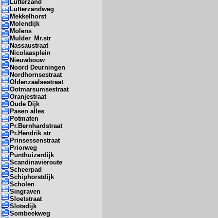
Lutterzand
Lutterzandweg
Mekkelhorst
Molendijk
Molens
Mulder_Mr.str
Nassaustraat
Nicolaasplein
Nieuwbouw
Noord Deurningen
Nordhornsestraat
Oldenzaalsestraat
Ootmarsumsestraat
Oranjestraat
Oude Dijk
Pasen alles
Potmaten
Pr.Bernhardstraat
Pr.Hendrik str
Prinsessenstraat
Priorweg
Punthuizerdijk
Scandinavieroute
Scheerpad
Schiphorstdijk
Scholen
Singraven
Sloetstraat
Slotsdijk
Sombeekweg