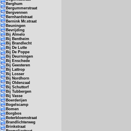
Berghum
Bergummerstraat
Bergvennen
Bernhardstraat
Bernink Mr.straat
Beuningen
Bevrijding
Bij Almelo
Bij Bentheim
Bij Brandlecht
Bij De Lutte
Bij De Poppe
Bij Deurningen
Bij Enschede
Bij Geesteren
Bij Lattrop
Bij Losser
Bij Nordhorn
Bij Oldenzaal
Bij Schuttorf
Bij Tubbergen
Bij Vasse
Boerderijen
Bogelscamp
Bomen
Borgbos
Boterbloemstraat
Brandlichterweg
Brinkstraat
Bromeliastraat