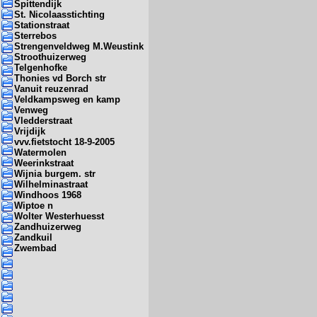
Spittendijk
St. Nicolaasstichting
Stationstraat
Sterrebos
Strengenveldweg M.Weustink
Stroothuizerweg
Telgenhofke
Thonies vd Borch str
Vanuit reuzenrad
Veldkampsweg en kamp
Venweg
Vledderstraat
Vrijdijk
vvv.fietstocht 18-9-2005
Watermolen
Weerinkstraat
Wijnia burgem. str
Wilhelminastraat
Windhoos 1968
Wiptoe n
Wolter Westerhuesst
Zandhuizerweg
Zandkuil
Zwembad