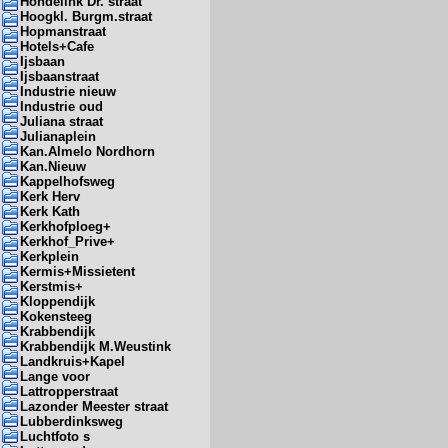
Hondelink Dr. straat
Hoogkl. Burgm.straat
Hopmanstraat
Hotels+Cafe
Ijsbaan
Ijsbaanstraat
Industrie nieuw
Industrie oud
Juliana straat
Julianaplein
Kan.Almelo Nordhorn
Kan.Nieuw
Kappelhofsweg
Kerk Herv
Kerk Kath
Kerkhofploeg+
Kerkhof_Prive+
Kerkplein
Kermis+Missietent
Kerstmis+
Kloppendijk
Kokensteeg
Krabbendijk
Krabbendijk M.Weustink
Landkruis+Kapel
Lange voor
Lattropperstraat
Lazonder Meester straat
Lubberdinksweg
Luchtfoto s