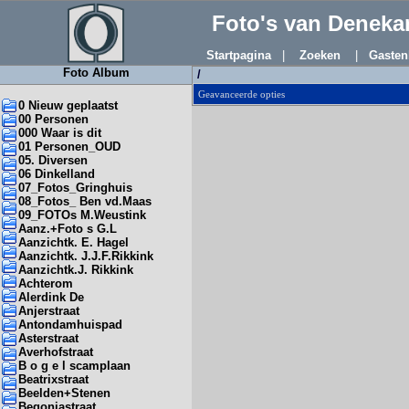
Foto's van Denek
Startpagina
|
Zoeken
|
Gasten
Foto Album
/
Geavanceerde opties
0 Nieuw geplaatst
00 Personen
000 Waar is dit
01 Personen_OUD
05. Diversen
06 Dinkelland
07_Fotos_Gringhuis
08_Fotos_ Ben vd.Maas
09_FOTOs M.Weustink
Aanz.+Foto s G.L
Aanzichtk. E. Hagel
Aanzichtk. J.J.F.Rikkink
Aanzichtk.J. Rikkink
Achterom
Alerdink De
Anjerstraat
Antondamhuispad
Asterstraat
Averhofstraat
B o g e l scamplaan
Beatrixstraat
Beelden+Stenen
Begoniastraat