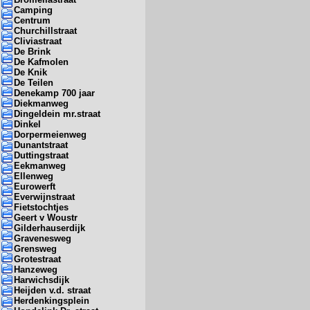
Camping
Centrum
Churchillstraat
Cliviastraat
De Brink
De Kafmolen
De Knik
De Teilen
Denekamp 700 jaar
Diekmanweg
Dingeldein mr.straat
Dinkel
Dorpermeienweg
Dunantstraat
Duttingstraat
Eekmanweg
Ellenweg
Eurowerft
Everwijnstraat
Fietstochtjes
Geert v Woustr
Gilderhauserdijk
Gravenesweg
Grensweg
Grotestraat
Hanzeweg
Harwichsdijk
Heijden v.d. straat
Herdenkingsplein