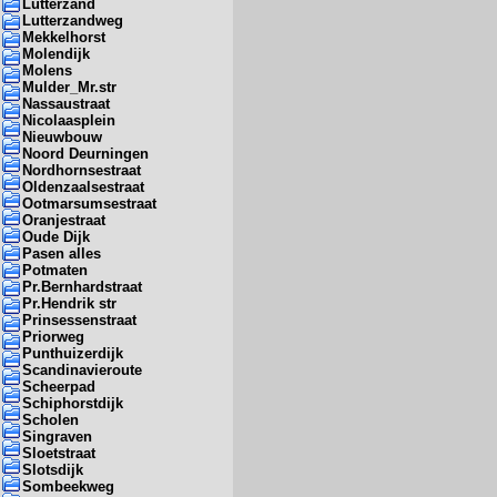
Lutterzand
Lutterzandweg
Mekkelhorst
Molendijk
Molens
Mulder_Mr.str
Nassaustraat
Nicolaasplein
Nieuwbouw
Noord Deurningen
Nordhornsestraat
Oldenzaalsestraat
Ootmarsumsestraat
Oranjestraat
Oude Dijk
Pasen alles
Potmaten
Pr.Bernhardstraat
Pr.Hendrik str
Prinsessenstraat
Priorweg
Punthuizerdijk
Scandinavieroute
Scheerpad
Schiphorstdijk
Scholen
Singraven
Sloetstraat
Slotsdijk
Sombeekweg