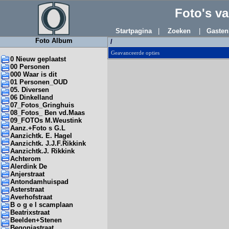
Foto's v
Startpagina
|
Zoeken
|
Gasten
Foto Album
/
Geavanceerde opties
0 Nieuw geplaatst
00 Personen
000 Waar is dit
01 Personen_OUD
05. Diversen
06 Dinkelland
07_Fotos_Gringhuis
08_Fotos_ Ben vd.Maas
09_FOTOs M.Weustink
Aanz.+Foto s G.L
Aanzichtk. E. Hagel
Aanzichtk. J.J.F.Rikkink
Aanzichtk.J. Rikkink
Achterom
Alerdink De
Anjerstraat
Antondamhuispad
Asterstraat
Averhofstraat
B o g e l scamplaan
Beatrixstraat
Beelden+Stenen
Begoniastraat