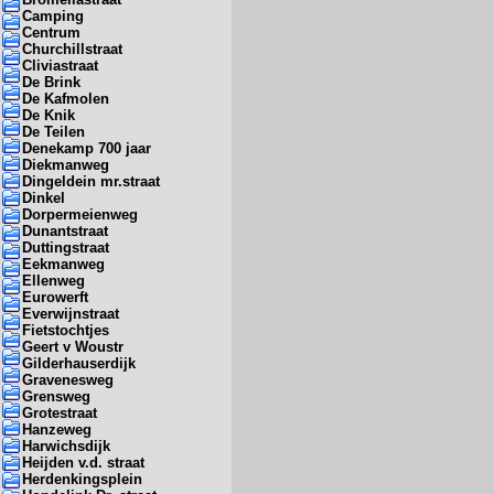
Camping
Centrum
Churchillstraat
Cliviastraat
De Brink
De Kafmolen
De Knik
De Teilen
Denekamp 700 jaar
Diekmanweg
Dingeldein mr.straat
Dinkel
Dorpermeienweg
Dunantstraat
Duttingstraat
Eekmanweg
Ellenweg
Eurowerft
Everwijnstraat
Fietstochtjes
Geert v Woustr
Gilderhauserdijk
Gravenesweg
Grensweg
Grotestraat
Hanzeweg
Harwichsdijk
Heijden v.d. straat
Herdenkingsplein