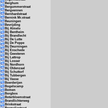
Berghum
Bergummerstraat
Bergvennen
Bernhardstraat
Bernink Mr.straat
Beuningen
Bevrijding
Bij Almelo
Bij Bentheim
Bij Brandlecht
Bij De Lutte
Bij De Poppe
Bij Deurningen
Bij Enschede
Bij Geesteren
Bij Lattrop
Bij Losser
Bij Nordhorn
Bij Oldenzaal
Bij Schuttorf
Bij Tubbergen
Bij Vasse
Boerderijen
Bogelscamp
Bomen
Borgbos
Boterbloemstraat
Brandlichterweg
Brinkstraat
Bromeliastraat