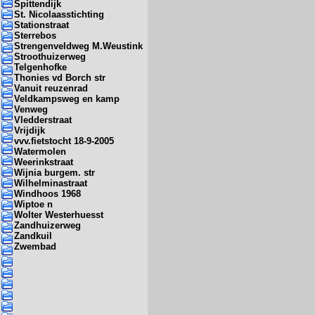
Spittendijk
St. Nicolaasstichting
Stationstraat
Sterrebos
Strengenveldweg M.Weustink
Stroothuizerweg
Telgenhofke
Thonies vd Borch str
Vanuit reuzenrad
Veldkampsweg en kamp
Venweg
Vledderstraat
Vrijdijk
vvv.fietstocht 18-9-2005
Watermolen
Weerinkstraat
Wijnia burgem. str
Wilhelminastraat
Windhoos 1968
Wiptoe n
Wolter Westerhuesst
Zandhuizerweg
Zandkuil
Zwembad