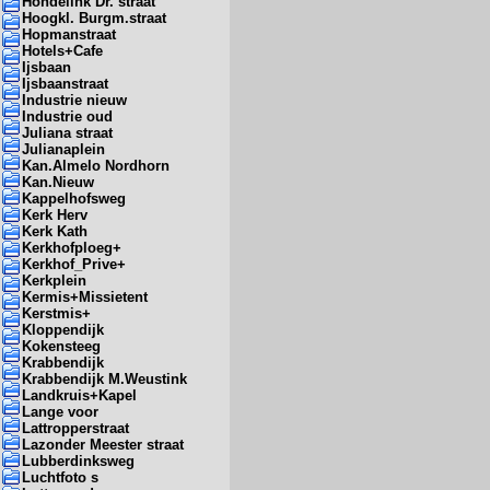
Hondelink Dr. straat
Hoogkl. Burgm.straat
Hopmanstraat
Hotels+Cafe
Ijsbaan
Ijsbaanstraat
Industrie nieuw
Industrie oud
Juliana straat
Julianaplein
Kan.Almelo Nordhorn
Kan.Nieuw
Kappelhofsweg
Kerk Herv
Kerk Kath
Kerkhofploeg+
Kerkhof_Prive+
Kerkplein
Kermis+Missietent
Kerstmis+
Kloppendijk
Kokensteeg
Krabbendijk
Krabbendijk M.Weustink
Landkruis+Kapel
Lange voor
Lattropperstraat
Lazonder Meester straat
Lubberdinksweg
Luchtfoto s