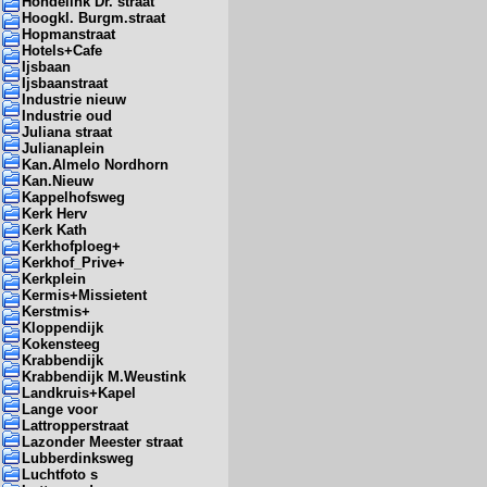
Hondelink Dr. straat
Hoogkl. Burgm.straat
Hopmanstraat
Hotels+Cafe
Ijsbaan
Ijsbaanstraat
Industrie nieuw
Industrie oud
Juliana straat
Julianaplein
Kan.Almelo Nordhorn
Kan.Nieuw
Kappelhofsweg
Kerk Herv
Kerk Kath
Kerkhofploeg+
Kerkhof_Prive+
Kerkplein
Kermis+Missietent
Kerstmis+
Kloppendijk
Kokensteeg
Krabbendijk
Krabbendijk M.Weustink
Landkruis+Kapel
Lange voor
Lattropperstraat
Lazonder Meester straat
Lubberdinksweg
Luchtfoto s