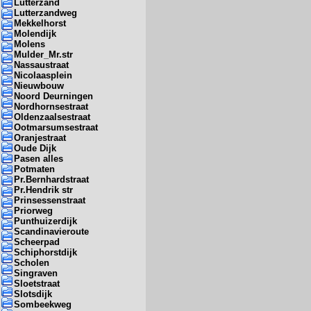
Lutterzand
Lutterzandweg
Mekkelhorst
Molendijk
Molens
Mulder_Mr.str
Nassaustraat
Nicolaasplein
Nieuwbouw
Noord Deurningen
Nordhornsestraat
Oldenzaalsestraat
Ootmarsumsestraat
Oranjestraat
Oude Dijk
Pasen alles
Potmaten
Pr.Bernhardstraat
Pr.Hendrik str
Prinsessenstraat
Priorweg
Punthuizerdijk
Scandinavieroute
Scheerpad
Schiphorstdijk
Scholen
Singraven
Sloetstraat
Slotsdijk
Sombeekweg