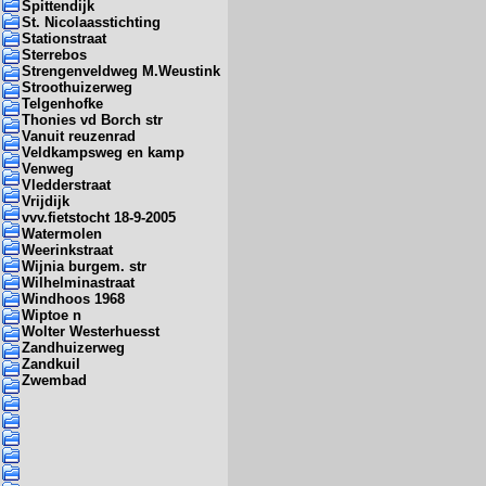
Spittendijk
St. Nicolaasstichting
Stationstraat
Sterrebos
Strengenveldweg M.Weustink
Stroothuizerweg
Telgenhofke
Thonies vd Borch str
Vanuit reuzenrad
Veldkampsweg en kamp
Venweg
Vledderstraat
Vrijdijk
vvv.fietstocht 18-9-2005
Watermolen
Weerinkstraat
Wijnia burgem. str
Wilhelminastraat
Windhoos 1968
Wiptoe n
Wolter Westerhuesst
Zandhuizerweg
Zandkuil
Zwembad