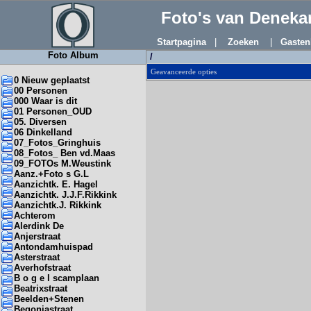
Foto's van Denek
Startpagina
|
Zoeken
|
Gasten
Foto Album
/
Geavanceerde opties
0 Nieuw geplaatst
00 Personen
000 Waar is dit
01 Personen_OUD
05. Diversen
06 Dinkelland
07_Fotos_Gringhuis
08_Fotos_ Ben vd.Maas
09_FOTOs M.Weustink
Aanz.+Foto s G.L
Aanzichtk. E. Hagel
Aanzichtk. J.J.F.Rikkink
Aanzichtk.J. Rikkink
Achterom
Alerdink De
Anjerstraat
Antondamhuispad
Asterstraat
Averhofstraat
B o g e l scamplaan
Beatrixstraat
Beelden+Stenen
Begoniastraat