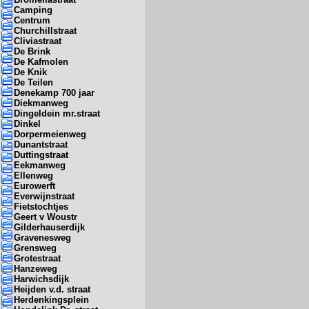
Camping
Centrum
Churchillstraat
Cliviastraat
De Brink
De Kafmolen
De Knik
De Teilen
Denekamp 700 jaar
Diekmanweg
Dingeldein mr.straat
Dinkel
Dorpermeienweg
Dunantstraat
Duttingstraat
Eekmanweg
Ellenweg
Eurowerft
Everwijnstraat
Fietstochtjes
Geert v Woustr
Gilderhauserdijk
Gravenesweg
Grensweg
Grotestraat
Hanzeweg
Harwichsdijk
Heijden v.d. straat
Herdenkingsplein