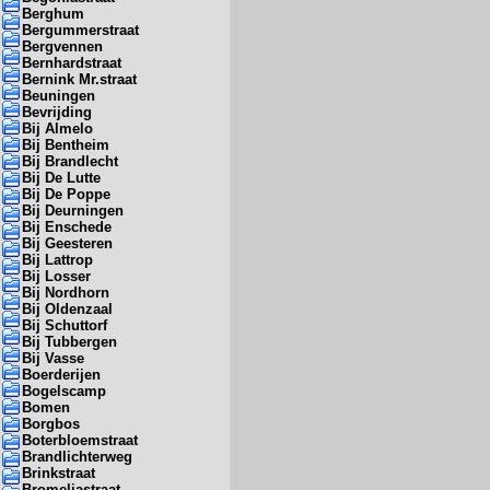
Berghum
Bergummerstraat
Bergvennen
Bernhardstraat
Bernink Mr.straat
Beuningen
Bevrijding
Bij Almelo
Bij Bentheim
Bij Brandlecht
Bij De Lutte
Bij De Poppe
Bij Deurningen
Bij Enschede
Bij Geesteren
Bij Lattrop
Bij Losser
Bij Nordhorn
Bij Oldenzaal
Bij Schuttorf
Bij Tubbergen
Bij Vasse
Boerderijen
Bogelscamp
Bomen
Borgbos
Boterbloemstraat
Brandlichterweg
Brinkstraat
Bromeliastraat