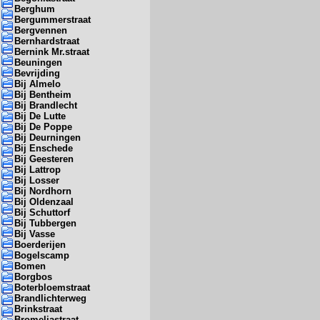
Berghum
Bergummerstraat
Bergvennen
Bernhardstraat
Bernink Mr.straat
Beuningen
Bevrijding
Bij Almelo
Bij Bentheim
Bij Brandlecht
Bij De Lutte
Bij De Poppe
Bij Deurningen
Bij Enschede
Bij Geesteren
Bij Lattrop
Bij Losser
Bij Nordhorn
Bij Oldenzaal
Bij Schuttorf
Bij Tubbergen
Bij Vasse
Boerderijen
Bogelscamp
Bomen
Borgbos
Boterbloemstraat
Brandlichterweg
Brinkstraat
Bromeliastraat