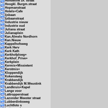
Hondelink Dr. straat
Hoogkl. Burgm.straat
Hopmanstraat
Hotels+Cafe
Ijsbaan
Ijsbaanstraat
Industrie nieuw
Industrie oud
Juliana straat
Julianaplein
Kan.Almelo Nordhorn
Kan.Nieuw
Kappelhofsweg
Kerk Herv
Kerk Kath
Kerkhofploeg+
Kerkhof_Prive+
Kerkplein
Kermis+Missietent
Kerstmis+
Kloppendijk
Kokensteeg
Krabbendijk
Krabbendijk M.Weustink
Landkruis+Kapel
Lange voor
Lattropperstraat
Lazonder Meester straat
Lubberdinksweg
Luchtfoto s