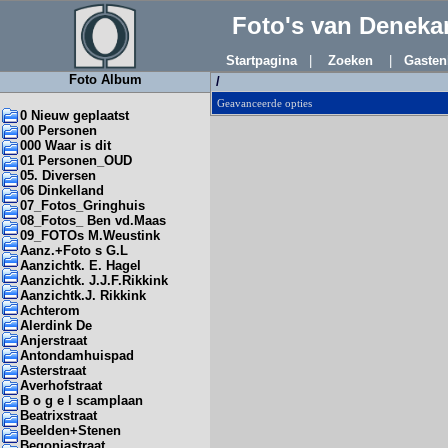
Foto's van Denek
Startpagina
|
Zoeken
|
Gasten
Foto Album
/
Geavanceerde opties
0 Nieuw geplaatst
00 Personen
000 Waar is dit
01 Personen_OUD
05. Diversen
06 Dinkelland
07_Fotos_Gringhuis
08_Fotos_ Ben vd.Maas
09_FOTOs M.Weustink
Aanz.+Foto s G.L
Aanzichtk. E. Hagel
Aanzichtk. J.J.F.Rikkink
Aanzichtk.J. Rikkink
Achterom
Alerdink De
Anjerstraat
Antondamhuispad
Asterstraat
Averhofstraat
B o g e l scamplaan
Beatrixstraat
Beelden+Stenen
Begoniastraat