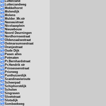
Lutterzand
Lutterzandweg
Mekkelhorst
Molendijk
Molens
Mulder_Mr.str
Nassaustraat
Nicolaasplein
Nieuwbouw
Noord Deurningen
Nordhornsestraat
Oldenzaalsestraat
Ootmarsumsestraat
Oranjestraat
Oude Dijk
Pasen alles
Potmaten
Pr.Bernhardstraat
Pr.Hendrik str
Prinsessenstraat
Priorweg
Punthuizerdijk
Scandinavieroute
Scheerpad
Schiphorstdijk
Scholen
Singraven
Sloetstraat
Slotsdijk
Sombeekweg