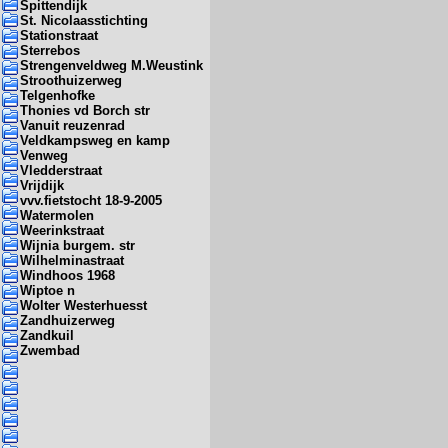
Spittendijk
St. Nicolaasstichting
Stationstraat
Sterrebos
Strengenveldweg M.Weustink
Stroothuizerweg
Telgenhofke
Thonies vd Borch str
Vanuit reuzenrad
Veldkampsweg en kamp
Venweg
Vledderstraat
Vrijdijk
vvv.fietstocht 18-9-2005
Watermolen
Weerinkstraat
Wijnia burgem. str
Wilhelminastraat
Windhoos 1968
Wiptoe n
Wolter Westerhuesst
Zandhuizerweg
Zandkuil
Zwembad