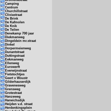
Camping
Centrum
Churchillstraat
Cliviastraat
De Brink
De Kafmolen
De Knik
De Teilen
Denekamp 700 jaar
Diekmanweg
Dingeldein mr.straat
Dinkel
Dorpermeienweg
Dunantstraat
Duttingstraat
Eekmanweg
Ellenweg
Eurowerft
Everwijnstraat
Fietstochtjes
Geert v Woustr
Gilderhauserdijk
Gravenesweg
Grensweg
Grotestraat
Hanzeweg
Harwichsdijk
Heijden v.d. straat
Herdenkingsplein