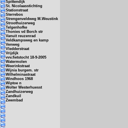
Spittendijk
St. Nicolaasstichting
Stationstraat
Sterrebos
Strengenveldweg M.Weustink
Stroothuizerweg
Telgenhofke
Thonies vd Borch str
Vanuit reuzenrad
Veldkampsweg en kamp
Venweg
Vledderstraat
Vrijdijk
vvv.fietstocht 18-9-2005
Watermolen
Weerinkstraat
Wijnia burgem. str
Wilhelminastraat
Windhoos 1968
Wiptoe n
Wolter Westerhuesst
Zandhuizerweg
Zandkuil
Zwembad