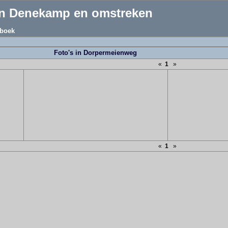
an Denekamp en omstreken
boek
Foto's in Dorpermeienweg
«
1
»
«
1
»