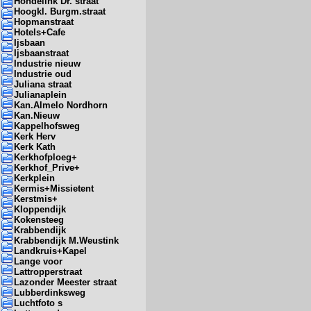
Hondelink Dr. straat
Hoogkl. Burgm.straat
Hopmanstraat
Hotels+Cafe
Ijsbaan
Ijsbaanstraat
Industrie nieuw
Industrie oud
Juliana straat
Julianaplein
Kan.Almelo Nordhorn
Kan.Nieuw
Kappelhofsweg
Kerk Herv
Kerk Kath
Kerkhofploeg+
Kerkhof_Prive+
Kerkplein
Kermis+Missietent
Kerstmis+
Kloppendijk
Kokensteeg
Krabbendijk
Krabbendijk M.Weustink
Landkruis+Kapel
Lange voor
Lattropperstraat
Lazonder Meester straat
Lubberdinksweg
Luchtfoto s