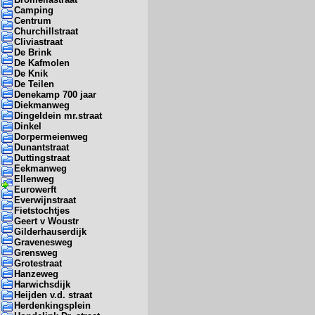
Camping
Centrum
Churchillstraat
Cliviastraat
De Brink
De Kafmolen
De Knik
De Teilen
Denekamp 700 jaar
Diekmanweg
Dingeldein mr.straat
Dinkel
Dorpermeienweg
Dunantstraat
Duttingstraat
Eekmanweg
Ellenweg
Eurowerft
Everwijnstraat
Fietstochtjes
Geert v Woustr
Gilderhauserdijk
Gravenesweg
Grensweg
Grotestraat
Hanzeweg
Harwichsdijk
Heijden v.d. straat
Herdenkingsplein