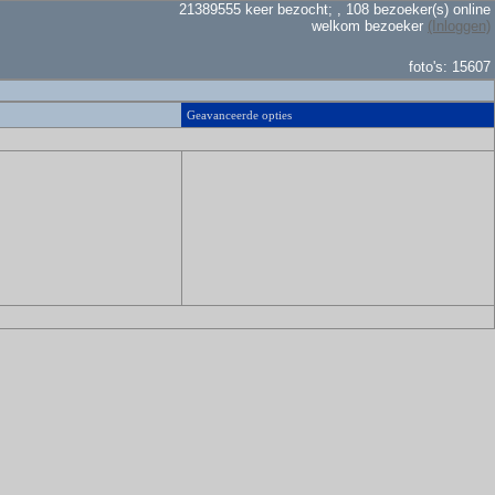
21389555 keer bezocht; , 108 bezoeker(s) online
welkom bezoeker
(Inloggen)
foto's: 15607
Geavanceerde opties