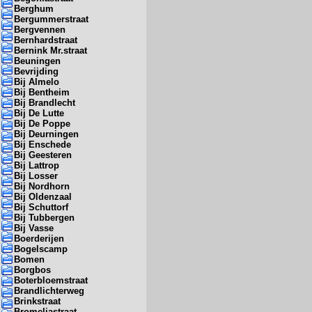
Berghum
Bergummerstraat
Bergvennen
Bernhardstraat
Bernink Mr.straat
Beuningen
Bevrijding
Bij Almelo
Bij Bentheim
Bij Brandlecht
Bij De Lutte
Bij De Poppe
Bij Deurningen
Bij Enschede
Bij Geesteren
Bij Lattrop
Bij Losser
Bij Nordhorn
Bij Oldenzaal
Bij Schuttorf
Bij Tubbergen
Bij Vasse
Boerderijen
Bogelscamp
Bomen
Borgbos
Boterbloemstraat
Brandlichterweg
Brinkstraat
Bromeliastraat