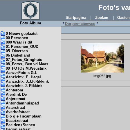
Foto's v
Startpagina
|
Zoeken
|
Gasten
Foto Album
/
Dorpermeienweg
/
0 Nieuw geplaatst
00 Personen
000 Waar is dit
01 Personen_OUD
05. Diversen
06 Dinkelland
07_Fotos_Gringhuis
08_Fotos_ Ben vd.Maas
09_FOTOs M.Weustink
Aanz.+Foto s G.L
img052.jpg
Aanzichtk. E. Hagel
Aanzichtk. J.J.F.Rikkink
Aanzichtk.J. Rikkink
Achterom
Alerdink De
Anjerstraat
Antondamhuispad
Asterstraat
Averhofstraat
B o g e l scamplaan
Beatrixstraat
Beelden+Stenen
Begoniastraat