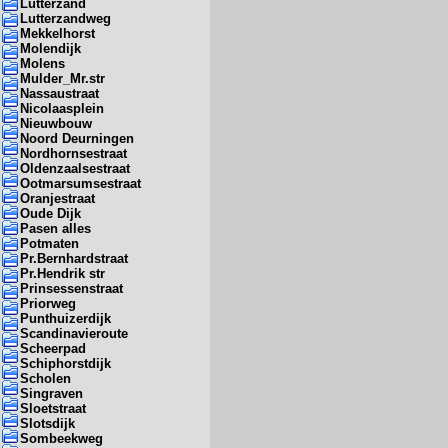
Lutterzand
Lutterzandweg
Mekkelhorst
Molendijk
Molens
Mulder_Mr.str
Nassaustraat
Nicolaasplein
Nieuwbouw
Noord Deurningen
Nordhornsestraat
Oldenzaalsestraat
Ootmarsumsestraat
Oranjestraat
Oude Dijk
Pasen alles
Potmaten
Pr.Bernhardstraat
Pr.Hendrik str
Prinsessenstraat
Priorweg
Punthuizerdijk
Scandinavieroute
Scheerpad
Schiphorstdijk
Scholen
Singraven
Sloetstraat
Slotsdijk
Sombeekweg