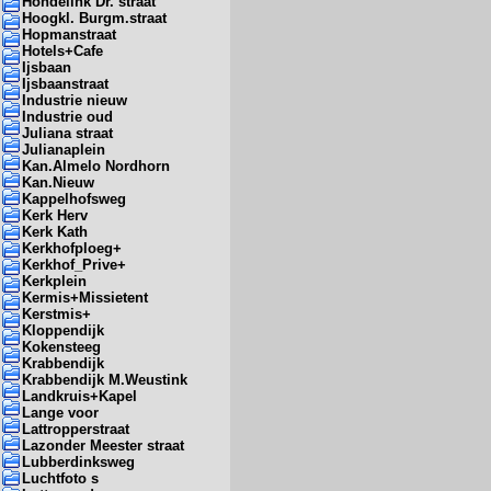
Hondelink Dr. straat
Hoogkl. Burgm.straat
Hopmanstraat
Hotels+Cafe
Ijsbaan
Ijsbaanstraat
Industrie nieuw
Industrie oud
Juliana straat
Julianaplein
Kan.Almelo Nordhorn
Kan.Nieuw
Kappelhofsweg
Kerk Herv
Kerk Kath
Kerkhofploeg+
Kerkhof_Prive+
Kerkplein
Kermis+Missietent
Kerstmis+
Kloppendijk
Kokensteeg
Krabbendijk
Krabbendijk M.Weustink
Landkruis+Kapel
Lange voor
Lattropperstraat
Lazonder Meester straat
Lubberdinksweg
Luchtfoto s