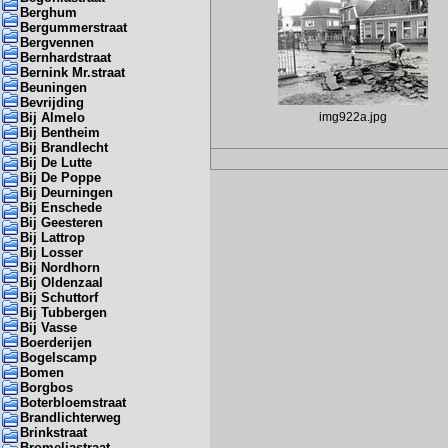
Berghum
Bergummerstraat
Bergvennen
Bernhardstraat
Bernink Mr.straat
Beuningen
Bevrijding
Bij Almelo
img922a.jpg
Bij Bentheim
Bij Brandlecht
Bij De Lutte
Bij De Poppe
Bij Deurningen
Bij Enschede
Bij Geesteren
Bij Lattrop
Bij Losser
Bij Nordhorn
Bij Oldenzaal
Bij Schuttorf
Bij Tubbergen
Bij Vasse
Boerderijen
Bogelscamp
Bomen
Borgbos
Boterbloemstraat
Brandlichterweg
Brinkstraat
Bromeliastraat