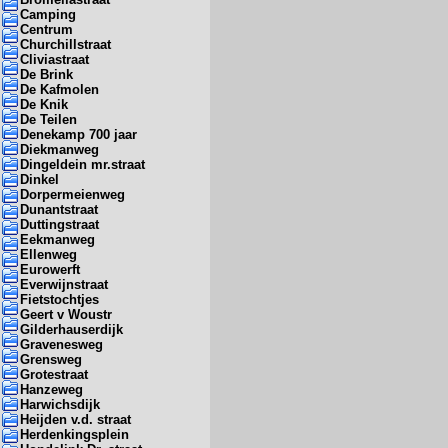
Camping
Centrum
Churchillstraat
Cliviastraat
De Brink
De Kafmolen
De Knik
De Teilen
Denekamp 700 jaar
Diekmanweg
Dingeldein mr.straat
Dinkel
Dorpermeienweg
Dunantstraat
Duttingstraat
Eekmanweg
Ellenweg
Eurowerft
Everwijnstraat
Fietstochtjes
Geert v Woustr
Gilderhauserdijk
Gravenesweg
Grensweg
Grotestraat
Hanzeweg
Harwichsdijk
Heijden v.d. straat
Herdenkingsplein