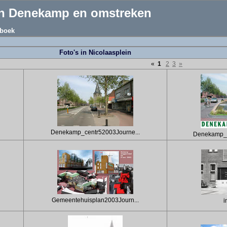
an Denekamp en omstreken
boek
Foto's in Nicolaasplein
«
1
2
3
»
Denekamp_centr52003Journe...
Denekamp_W
Gemeentehuisplan2003Journ...
i