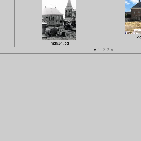
IM
img924.jpg
«
1
2
3
»