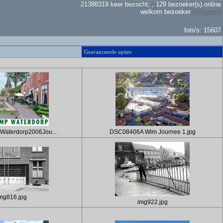
21388319 keer bezocht; , 129 bezoeker(s) online
welkom bezoeker
(Inloggen)
foto's: 15607
Geavanceerde opties
aterdorp2006Jou...
DSC08406A Wim Journee 1.jpg
mg816.jpg
img922.jpg