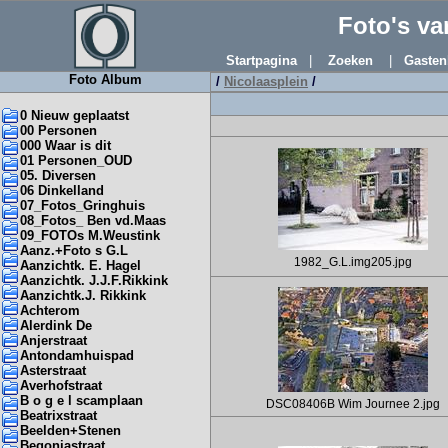
Foto's v
Startpagina
|
Zoeken
|
Gasten
Foto Album
/
Nicolaasplein
/
0 Nieuw geplaatst
00 Personen
000 Waar is dit
01 Personen_OUD
05. Diversen
06 Dinkelland
07_Fotos_Gringhuis
08_Fotos_ Ben vd.Maas
09_FOTOs M.Weustink
Aanz.+Foto s G.L
1982_G.L.img205.jpg
Aanzichtk. E. Hagel
Aanzichtk. J.J.F.Rikkink
Aanzichtk.J. Rikkink
Achterom
Alerdink De
Anjerstraat
Antondamhuispad
Asterstraat
Averhofstraat
B o g e l scamplaan
DSC08406B Wim Journee 2.jpg
Beatrixstraat
Beelden+Stenen
Begoniastraat