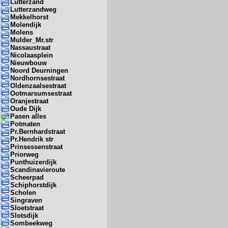
Lutterzand
Lutterzandweg
Mekkelhorst
Molendijk
Molens
Mulder_Mr.str
Nassaustraat
Nicolaasplein
Nieuwbouw
Noord Deurningen
Nordhornsestraat
Oldenzaalsestraat
Ootmarsumsestraat
Oranjestraat
Oude Dijk
Pasen alles
Potmaten
Pr.Bernhardstraat
Pr.Hendrik str
Prinsessenstraat
Priorweg
Punthuizerdijk
Scandinavieroute
Scheerpad
Schiphorstdijk
Scholen
Singraven
Sloetstraat
Slotsdijk
Sombeekweg