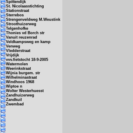
Spittendijk
St. Nicolaasstichting
Stationstraat
Sterrebos
Strengenveldweg M.Weustink
Stroothuizerweg
Telgenhofke
Thonies vd Borch str
Vanuit reuzenrad
Veldkampsweg en kamp
Venweg
Vledderstraat
Vrijdijk
vvv.fietstocht 18-9-2005
Watermolen
Weerinkstraat
Wijnia burgem. str
Wilhelminastraat
Windhoos 1968
Wiptoe n
Wolter Westerhuesst
Zandhuizerweg
Zandkuil
Zwembad