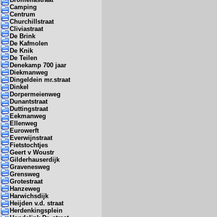
Camping
Centrum
Churchillstraat
Cliviastraat
De Brink
De Kafmolen
De Knik
De Teilen
Denekamp 700 jaar
Diekmanweg
Dingeldein mr.straat
Dinkel
Dorpermeienweg
Dunantstraat
Duttingstraat
Eekmanweg
Ellenweg
Eurowerft
Everwijnstraat
Fietstochtjes
Geert v Woustr
Gilderhauserdijk
Gravenesweg
Grensweg
Grotestraat
Hanzeweg
Harwichsdijk
Heijden v.d. straat
Herdenkingsplein