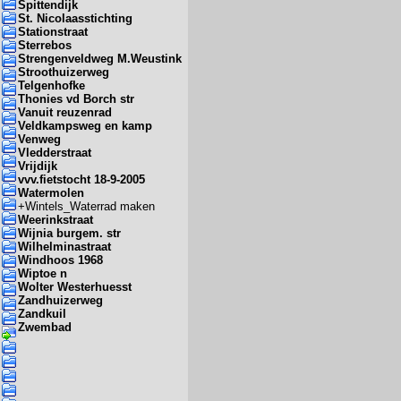
Spittendijk
St. Nicolaasstichting
Stationstraat
Sterrebos
Strengenveldweg M.Weustink
Stroothuizerweg
Telgenhofke
Thonies vd Borch str
Vanuit reuzenrad
Veldkampsweg en kamp
Venweg
Vledderstraat
Vrijdijk
vvv.fietstocht 18-9-2005
Watermolen
+
Wintels_Waterrad maken
Weerinkstraat
Wijnia burgem. str
Wilhelminastraat
Windhoos 1968
Wiptoe n
Wolter Westerhuesst
Zandhuizerweg
Zandkuil
Zwembad