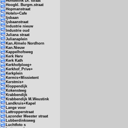
Hondelink Dr. straat
Hoogkl. Burgm.straat
Hopmanstraat
Hotels+Cafe
Ijsbaan
Ijsbaanstraat
Industrie nieuw
Industrie oud
Juliana straat
Julianaplein
Kan.Almelo Nordhorn
Kan.Nieuw
Kappelhofsweg
Kerk Herv
Kerk Kath
Kerkhofploeg+
Kerkhof_Prive+
Kerkplein
Kermis+Missietent
Kerstmis+
Kloppendijk
Kokensteeg
Krabbendijk
Krabbendijk M.Weustink
Landkruis+Kapel
Lange voor
Lattropperstraat
Lazonder Meester straat
Lubberdinksweg
Luchtfoto s