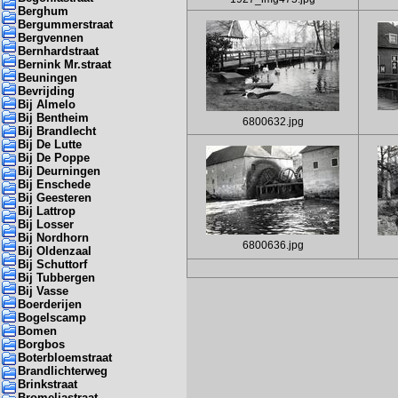
Berghum
Bergummerstraat
Bergvennen
Bernhardstraat
Bernink Mr.straat
Beuningen
Bevrijding
Bij Almelo
Bij Bentheim
6800632.jpg
Bij Brandlecht
Bij De Lutte
Bij De Poppe
Bij Deurningen
Bij Enschede
Bij Geesteren
Bij Lattrop
Bij Losser
Bij Nordhorn
6800636.jpg
Bij Oldenzaal
Bij Schuttorf
Bij Tubbergen
Bij Vasse
Boerderijen
Bogelscamp
Bomen
Borgbos
Boterbloemstraat
Brandlichterweg
Brinkstraat
Bromeliastraat