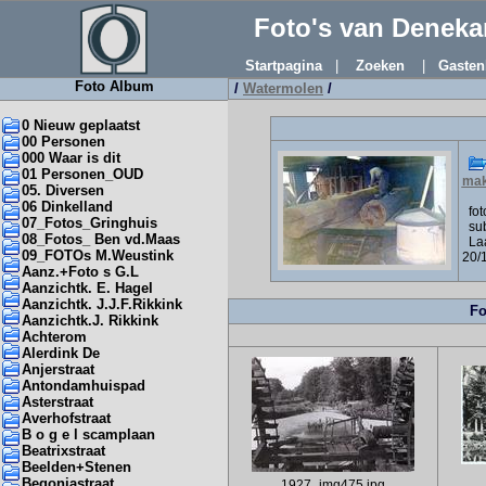
Foto's van Denek
Startpagina
|
Zoeken
|
Gasten
Foto Album
/
Watermolen
/
0 Nieuw geplaatst
00 Personen
000 Waar is dit
01 Personen_OUD
ma
05. Diversen
06 Dinkelland
foto
07_Fotos_Gringhuis
sub
08_Fotos_ Ben vd.Maas
Laa
09_FOTOs M.Weustink
20/
Aanz.+Foto s G.L
Aanzichtk. E. Hagel
Aanzichtk. J.J.F.Rikkink
Fo
Aanzichtk.J. Rikkink
Achterom
Alerdink De
Anjerstraat
Antondamhuispad
Asterstraat
Averhofstraat
B o g e l scamplaan
Beatrixstraat
Beelden+Stenen
Begoniastraat
1927_img475.jpg