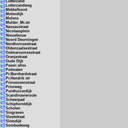
Lutterzand
Lutterzandweg
Mekkelhorst
Molendijk
Molens
Mulder_Mr.str
Nassaustraat
Nicolaasplein
Nieuwbouw
Noord Deurningen
Nordhornsestraat
Oldenzaalsestraat
Ootmarsumsestraat
Oranjestraat
Oude Dijk
Pasen alles
Potmaten
Pr.Bernhardstraat
Pr.Hendrik str
Prinsessenstraat
Priorweg
Punthuizerdijk
Scandinavieroute
Scheerpad
Schiphorstdijk
Scholen
Singraven
Sloetstraat
Slotsdijk
Sombeekweg