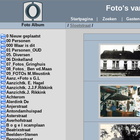
Foto's v
Startpagina
|
Zoeken
|
Gasten
Foto Album
/
Sloetstraat
/
0 Nieuw geplaatst
00 Personen
000 Waar is dit
01 Personen_OUD
05. Diversen
06 Dinkelland
07_Fotos_Gringhuis
08_Fotos_ Ben vd.Maas
09_FOTOs M.Weustink
Aanz.+Foto s G.L
Aanzichtk. E. Hagel
Aanzichtk. J.J.F.Rikkink
Aanzichtk.J. Rikkink
Achterom
Alerdink De
Anjerstraat
Antondamhuispad
Asterstraat
Averhofstraat
B o g e l scamplaan
Beatrixstraat
Beelden+Stenen
Begoniastraat