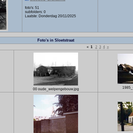
foto's: 51
subfolders: 0
Laatste: Donderdag 20/11/2025
Foto's in Sloetstraat
«
1
2
3
4
»
1985_
00 oude_welpengebouw.jpg