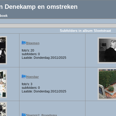
an Denekamp en omstreken
boek
Subfolders in album Sloetstraat
Bloemen
foto's: 20
subfolders: 0
Laatste: Donderdag 20/11/2025
Hoesbar
foto's: 3
subfolders: 0
Laatste: Donderdag 20/11/2025
Sloetstr2_Brandsma