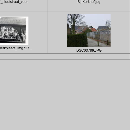
loetstraat_voor...
Bij Kerkhof.jpg
rkplaats_img727...
DSC03789.JPG