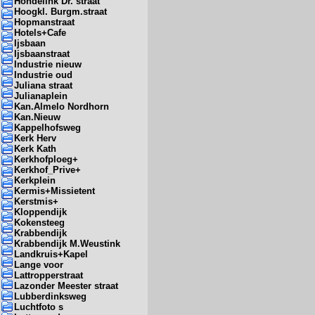
Hondelink Dr. straat
Hoogkl. Burgm.straat
Hopmanstraat
Hotels+Cafe
Ijsbaan
Ijsbaanstraat
Industrie nieuw
Industrie oud
Juliana straat
Julianaplein
Kan.Almelo Nordhorn
Kan.Nieuw
Kappelhofsweg
Kerk Herv
Kerk Kath
Kerkhofploeg+
Kerkhof_Prive+
Kerkplein
Kermis+Missietent
Kerstmis+
Kloppendijk
Kokensteeg
Krabbendijk
Krabbendijk M.Weustink
Landkruis+Kapel
Lange voor
Lattropperstraat
Lazonder Meester straat
Lubberdinksweg
Luchtfoto s