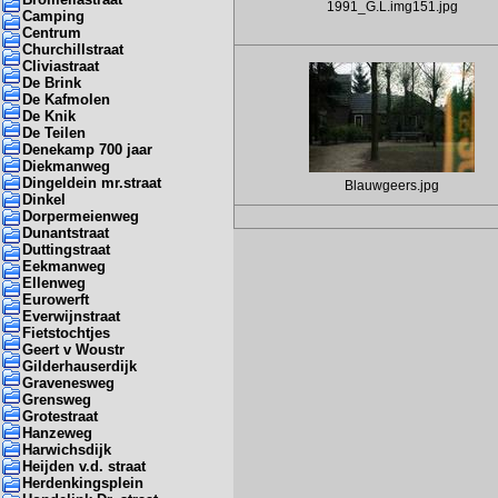
1991_G.L.img151.jpg
Camping
Centrum
Churchillstraat
Cliviastraat
De Brink
De Kafmolen
De Knik
De Teilen
Denekamp 700 jaar
Diekmanweg
Dingeldein mr.straat
Blauwgeers.jpg
Dinkel
Dorpermeienweg
Dunantstraat
Duttingstraat
Eekmanweg
Ellenweg
Eurowerft
Everwijnstraat
Fietstochtjes
Geert v Woustr
Gilderhauserdijk
Gravenesweg
Grensweg
Grotestraat
Hanzeweg
Harwichsdijk
Heijden v.d. straat
Herdenkingsplein