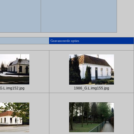
Geavanceerde opties
G.L.img152.jpg
1986_G.L.img155.jpg