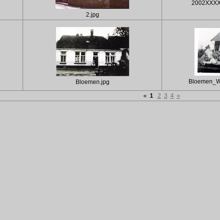
2002XXXX_s
2.jpg
Bloemen_We
Bloemen.jpg
«
1
2
3
4
»