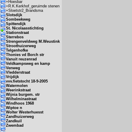
+
Hoesbar
+
R.K.Kerkhof_geruimde stenen
+
Sloetstr2_Brandsma
Slotsdijk
Sombeekweg
Spittendijk
St. Nicolaasstichting
Stationstraat
Sterrebos
Strengenveldweg M.Weustink
Stroothuizerweg
Telgenhofke
Thonies vd Borch str
Vanuit reuzenrad
Veldkampsweg en kamp
Venweg
Vledderstraat
Vrijdijk
vvv.fietstocht 18-9-2005
Watermolen
Weerinkstraat
Wijnia burgem. str
Wilhelminastraat
Windhoos 1968
Wiptoe n
Wolter Westerhuesst
Zandhuizerweg
Zandkuil
Zwembad