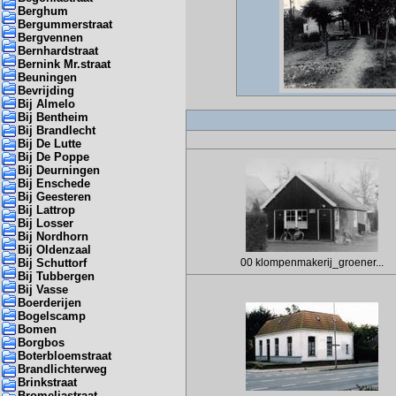
Berghum
Bergummerstraat
Bergvennen
Bernhardstraat
Bernink Mr.straat
Beuningen
Bevrijding
Bij Almelo
Bij Bentheim
Bij Brandlecht
Bij De Lutte
Bij De Poppe
Bij Deurningen
Bij Enschede
Bij Geesteren
Bij Lattrop
Bij Losser
Bij Nordhorn
Bij Oldenzaal
Bij Schuttorf
00 klompenmakerij_groener...
Bij Tubbergen
Bij Vasse
Boerderijen
Bogelscamp
Bomen
Borgbos
Boterbloemstraat
Brandlichterweg
Brinkstraat
Bromeliastraat