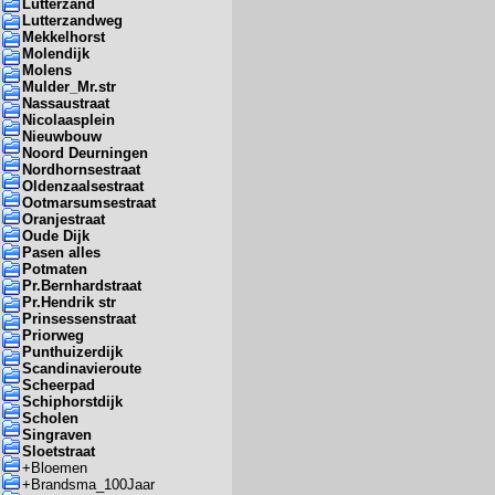
Lutterzand
Lutterzandweg
Mekkelhorst
Molendijk
Molens
Mulder_Mr.str
Nassaustraat
Nicolaasplein
Nieuwbouw
Noord Deurningen
Nordhornsestraat
Oldenzaalsestraat
Ootmarsumsestraat
Oranjestraat
Oude Dijk
Pasen alles
Potmaten
Pr.Bernhardstraat
Pr.Hendrik str
Prinsessenstraat
Priorweg
Punthuizerdijk
Scandinavieroute
Scheerpad
Schiphorstdijk
Scholen
Singraven
Sloetstraat
+
Bloemen
+
Brandsma_100Jaar