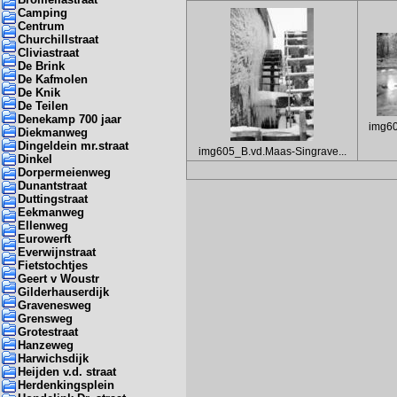
Camping
Centrum
Churchillstraat
Cliviastraat
De Brink
De Kafmolen
De Knik
De Teilen
Denekamp 700 jaar
img60
Diekmanweg
Dingeldein mr.straat
img605_B.vd.Maas-Singrave...
Dinkel
Dorpermeienweg
Dunantstraat
Duttingstraat
Eekmanweg
Ellenweg
Eurowerft
Everwijnstraat
Fietstochtjes
Geert v Woustr
Gilderhauserdijk
Gravenesweg
Grensweg
Grotestraat
Hanzeweg
Harwichsdijk
Heijden v.d. straat
Herdenkingsplein