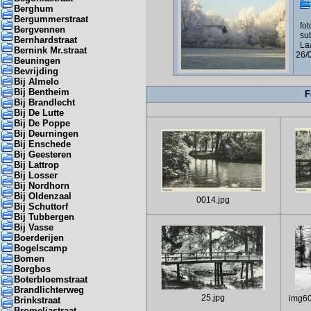
Berghum
Bergummerstraat
foto
Bergvennen
sub
Bernhardstraat
Laa
Bernink Mr.straat
26/
Beuningen
Bevrijding
Bij Almelo
Bij Bentheim
F
Bij Brandlecht
Bij De Lutte
Bij De Poppe
Bij Deurningen
Bij Enschede
Bij Geesteren
Bij Lattrop
Bij Losser
Bij Nordhorn
Bij Oldenzaal
0014.jpg
Bij Schuttorf
Bij Tubbergen
Bij Vasse
Boerderijen
Bogelscamp
Bomen
Borgbos
Boterbloemstraat
Brandlichterweg
25.jpg
img60
Brinkstraat
Bromeliastraat