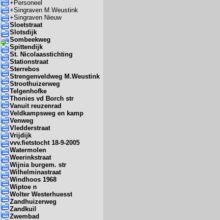
+
Personeel
+
Singraven M.Weustink
+
Singraven Nieuw
Sloetstraat
Slotsdijk
Sombeekweg
Spittendijk
St. Nicolaasstichting
Stationstraat
Sterrebos
Strengenveldweg M.Weustink
Stroothuizerweg
Telgenhofke
Thonies vd Borch str
Vanuit reuzenrad
Veldkampsweg en kamp
Venweg
Vledderstraat
Vrijdijk
vvv.fietstocht 18-9-2005
Watermolen
Weerinkstraat
Wijnia burgem. str
Wilhelminastraat
Windhoos 1968
Wiptoe n
Wolter Westerhuesst
Zandhuizerweg
Zandkuil
Zwembad