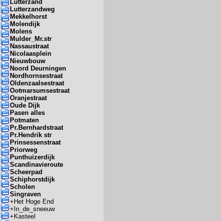
Lutterzand
Lutterzandweg
Mekkelhorst
Molendijk
Molens
Mulder_Mr.str
Nassaustraat
Nicolaasplein
Nieuwbouw
Noord Deurningen
Nordhornsestraat
Oldenzaalsestraat
Ootmarsumsestraat
Oranjestraat
Oude Dijk
Pasen alles
Potmaten
Pr.Bernhardstraat
Pr.Hendrik str
Prinsessenstraat
Priorweg
Punthuizerdijk
Scandinavieroute
Scheerpad
Schiphorstdijk
Scholen
Singraven
+
Het Hoge End
+
In_de_sneeuw
+
Kasteel