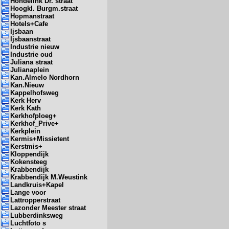
Hondelink Dr. straat
Hoogkl. Burgm.straat
Hopmanstraat
Hotels+Cafe
Ijsbaan
Ijsbaanstraat
Industrie nieuw
Industrie oud
Juliana straat
Julianaplein
Kan.Almelo Nordhorn
Kan.Nieuw
Kappelhofsweg
Kerk Herv
Kerk Kath
Kerkhofploeg+
Kerkhof_Prive+
Kerkplein
Kermis+Missietent
Kerstmis+
Kloppendijk
Kokensteeg
Krabbendijk
Krabbendijk M.Weustink
Landkruis+Kapel
Lange voor
Lattropperstraat
Lazonder Meester straat
Lubberdinksweg
Luchtfoto s