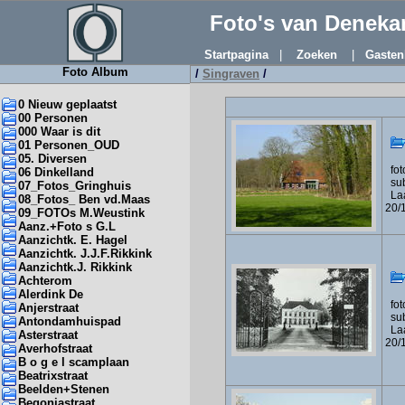
Foto's van Denek
Startpagina
|
Zoeken
|
Gasten
Foto Album
/
Singraven
/
0 Nieuw geplaatst
00 Personen
000 Waar is dit
01 Personen_OUD
05. Diversen
foto
06 Dinkelland
sub
07_Fotos_Gringhuis
Laa
08_Fotos_ Ben vd.Maas
20/
09_FOTOs M.Weustink
Aanz.+Foto s G.L
Aanzichtk. E. Hagel
Aanzichtk. J.J.F.Rikkink
Aanzichtk.J. Rikkink
Achterom
Alerdink De
foto
Anjerstraat
sub
Antondamhuispad
Laa
Asterstraat
20/
Averhofstraat
B o g e l scamplaan
Beatrixstraat
Beelden+Stenen
Begoniastraat