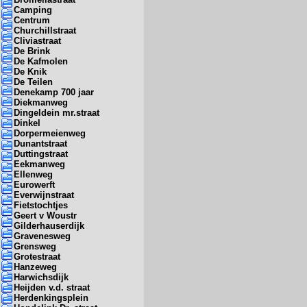
Camping
Centrum
Churchillstraat
Cliviastraat
De Brink
De Kafmolen
De Knik
De Teilen
Denekamp 700 jaar
Diekmanweg
Dingeldein mr.straat
Dinkel
Dorpermeienweg
Dunantstraat
Duttingstraat
Eekmanweg
Ellenweg
Eurowerft
Everwijnstraat
Fietstochtjes
Geert v Woustr
Gilderhauserdijk
Gravenesweg
Grensweg
Grotestraat
Hanzeweg
Harwichsdijk
Heijden v.d. straat
Herdenkingsplein