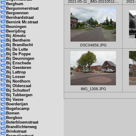
2021-05-11 _IMG-20210511-...
2021-
Berghum
Bergummerstraat
Bergvennen
Bernhardstraat
Bernink Mr.straat
Beuningen
Bevrijding
Bij Almelo
Bij Bentheim
Bij Brandlecht
DSC04858.JPG
Bij De Lutte
Bij De Poppe
Bij Deurningen
Bij Enschede
Bij Geesteren
Bij Lattrop
Bij Losser
Bij Nordhorn
Bij Oldenzaal
IMG_1308.JPG
Bij Schuttorf
Bij Tubbergen
Bij Vasse
Boerderijen
Bogelscamp
Bomen
Borgbos
Boterbloemstraat
Brandlichterweg
Brinkstraat
Bromeliastraat