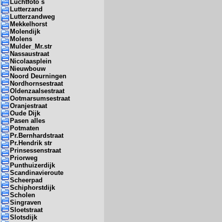
Luchtfoto s
Lutterzand
Lutterzandweg
Mekkelhorst
Molendijk
Molens
Mulder_Mr.str
Nassaustraat
Nicolaasplein
Nieuwbouw
Noord Deurningen
Nordhornsestraat
Oldenzaalsestraat
Ootmarsumsestraat
Oranjestraat
Oude Dijk
Pasen alles
Potmaten
Pr.Bernhardstraat
Pr.Hendrik str
Prinsessenstraat
Priorweg
Punthuizerdijk
Scandinavieroute
Scheerpad
Schiphorstdijk
Scholen
Singraven
Sloetstraat
Slotsdijk