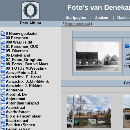
Foto's van Denek
Startpagina
|
Zoeken
|
Gasten
Foto Album
/
Hopmanstraat
/
0 Nieuw geplaatst
00 Personen
000 Waar is dit
01 Personen_OUD
05. Diversen
foto
06 Dinkelland
sub
07_Fotos_Gringhuis
Laa
08_Fotos_ Ben vd.Maas
20/
09_FOTOs M.Weustink
Aanz.+Foto s G.L
Aanzichtk. E. Hagel
Aanzichtk. J.J.F.Rikkink
Fot
Aanzichtk.J. Rikkink
Achterom
Alerdink De
Anjerstraat
Antondamhuispad
Asterstraat
Averhofstraat
B o g e l scamplaan
Beatrixstraat
Beelden+Stenen
Begoniastraat