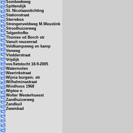
Sombeekweg
Spittendijk
St. Nicolaasstichting
Stationstraat
Sterrebos
Strengenveldweg M.Weustink
Stroothuizerweg
Telgenhofke
Thonies vd Borch str
Vanuit reuzenrad
Veldkampsweg en kamp
Venweg
Vledderstraat
Vrijdijk
vvv.fietstocht 18-9-2005
Watermolen
Weerinkstraat
Wijnia burgem. str
Wilhelminastraat
Windhoos 1968
Wiptoe n
Wolter Westerhuesst
Zandhuizerweg
Zandkuil
Zwembad