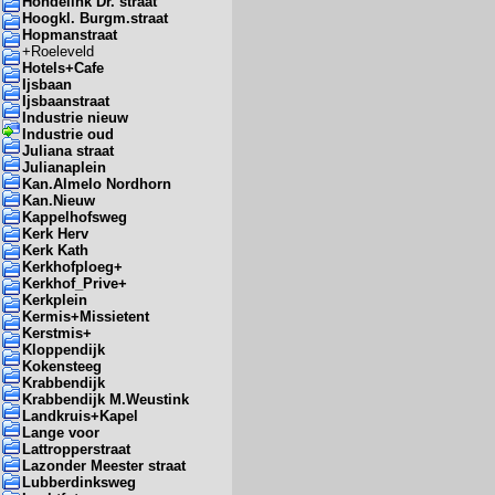
Hondelink Dr. straat
Hoogkl. Burgm.straat
Hopmanstraat
+
Roeleveld
Hotels+Cafe
Ijsbaan
Ijsbaanstraat
Industrie nieuw
Industrie oud
Juliana straat
Julianaplein
Kan.Almelo Nordhorn
Kan.Nieuw
Kappelhofsweg
Kerk Herv
Kerk Kath
Kerkhofploeg+
Kerkhof_Prive+
Kerkplein
Kermis+Missietent
Kerstmis+
Kloppendijk
Kokensteeg
Krabbendijk
Krabbendijk M.Weustink
Landkruis+Kapel
Lange voor
Lattropperstraat
Lazonder Meester straat
Lubberdinksweg