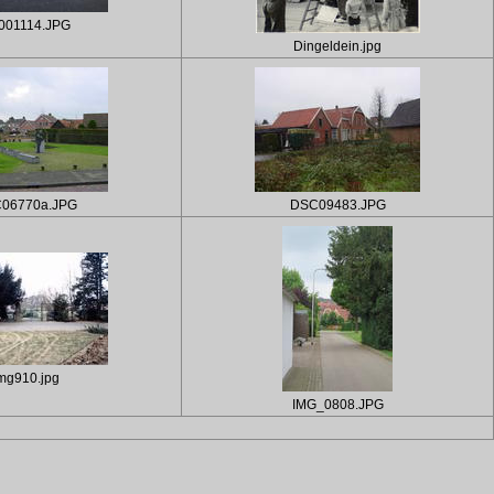
001114.JPG
Dingeldein.jpg
06770a.JPG
DSC09483.JPG
mg910.jpg
IMG_0808.JPG