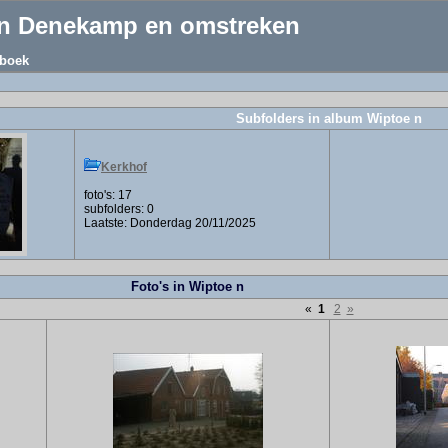
an Denekamp en omstreken
boek
Subfolders in album Wiptoe n
Kerkhof
foto's: 17
subfolders: 0
Laatste: Donderdag 20/11/2025
Foto's in Wiptoe n
«
1
2
»