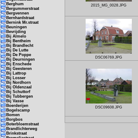
Berghum
2015_MG_0028.JPG
Bergummerstraat
Bergvennen
Bernhardstraat
Bernink Mr.straat
Beuningen
Bevrijding
Bij Almelo
Bij Bentheim
Bij Brandlecht
Bij De Lutte
Bij De Poppe
DSC06769.JPG
Bij Deurningen
Bij Enschede
Bij Geesteren
Bij Lattrop
Bij Losser
Bij Nordhorn
Bij Oldenzaal
Bij Schuttorf
Bij Tubbergen
Bij Vasse
Boerderijen
DSC09608.JPG
Bogelscamp
Bomen
Borgbos
Boterbloemstraat
Brandlichterweg
Brinkstraat
Bromeliastraat