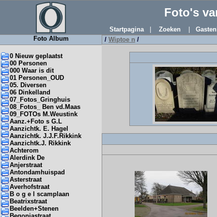
Foto's v
Startpagina
|
Zoeken
|
Gasten
Foto Album
/
Wiptoe n
/
0 Nieuw geplaatst
00 Personen
000 Waar is dit
01 Personen_OUD
05. Diversen
06 Dinkelland
07_Fotos_Gringhuis
08_Fotos_ Ben vd.Maas
09_FOTOs M.Weustink
Aanz.+Foto s G.L
Aanzichtk. E. Hagel
Aanzichtk. J.J.F.Rikkink
Aanzichtk.J. Rikkink
Achterom
Alerdink De
Anjerstraat
Antondamhuispad
Asterstraat
Averhofstraat
B o g e l scamplaan
Beatrixstraat
Beelden+Stenen
Begoniastraat