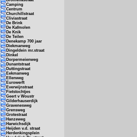
Camping
Centrum
Churchillstraat
Cliviastraat
De Brink
De Kafmolen
De Knik
De Teilen
Denekamp 700 jaar
Diekmanweg
Dingeldein mr.straat
Dinkel
Dorpermeienweg
Dunantstraat
Duttingstraat
Eekmanweg
Ellenweg
Eurowerft
Everwijnstraat
Fietstochtjes
Geert v Woustr
Gilderhauserdijk
Gravenesweg
Grensweg
Grotestraat
Hanzeweg
Harwichsdijk
Heijden v.d. straat
Herdenkingsplein