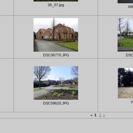
35_07.jpg
A0
DSC06770.JPG
DSC
i
DSC09620.JPG
«
1
2
»