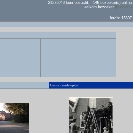
21373048 keer bezocht; , 148 bezoeker(s) online
welkom bezoeker
(Inloggen)
foto's: 15607
Geavanceerde opties