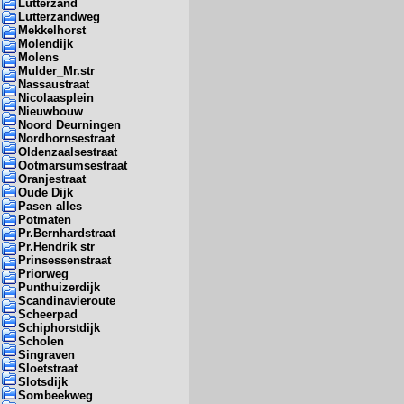
Lutterzand
Lutterzandweg
Mekkelhorst
Molendijk
Molens
Mulder_Mr.str
Nassaustraat
Nicolaasplein
Nieuwbouw
Noord Deurningen
Nordhornsestraat
Oldenzaalsestraat
Ootmarsumsestraat
Oranjestraat
Oude Dijk
Pasen alles
Potmaten
Pr.Bernhardstraat
Pr.Hendrik str
Prinsessenstraat
Priorweg
Punthuizerdijk
Scandinavieroute
Scheerpad
Schiphorstdijk
Scholen
Singraven
Sloetstraat
Slotsdijk
Sombeekweg