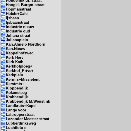
Hondelink Dr. straat
Hoogkl. Burgm.straat
Hopmanstraat
Hotels+Cafe
Ijsbaan
Ijsbaanstraat
Industrie nieuw
Industrie oud
Juliana straat
Julianaplein
Kan.Almelo Nordhorn
Kan.Nieuw
Kappelhofsweg
Kerk Herv
Kerk Kath
Kerkhofploeg+
Kerkhof_Prive+
Kerkplein
Kermis+Missietent
Kerstmis+
Kloppendijk
Kokensteeg
Krabbendijk
Krabbendijk M.Weustink
Landkruis+Kapel
Lange voor
Lattropperstraat
Lazonder Meester straat
Lubberdinksweg
Luchtfoto s