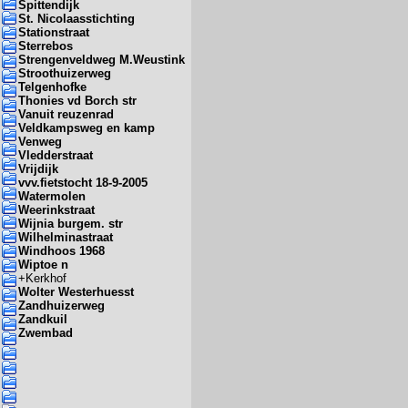
Spittendijk
St. Nicolaasstichting
Stationstraat
Sterrebos
Strengenveldweg M.Weustink
Stroothuizerweg
Telgenhofke
Thonies vd Borch str
Vanuit reuzenrad
Veldkampsweg en kamp
Venweg
Vledderstraat
Vrijdijk
vvv.fietstocht 18-9-2005
Watermolen
Weerinkstraat
Wijnia burgem. str
Wilhelminastraat
Windhoos 1968
Wiptoe n
+
Kerkhof
Wolter Westerhuesst
Zandhuizerweg
Zandkuil
Zwembad