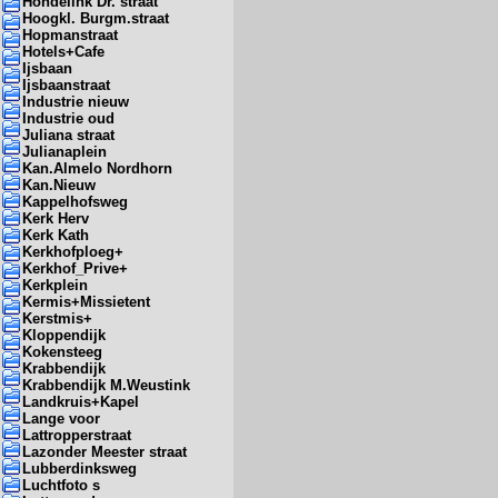
Hondelink Dr. straat
Hoogkl. Burgm.straat
Hopmanstraat
Hotels+Cafe
Ijsbaan
Ijsbaanstraat
Industrie nieuw
Industrie oud
Juliana straat
Julianaplein
Kan.Almelo Nordhorn
Kan.Nieuw
Kappelhofsweg
Kerk Herv
Kerk Kath
Kerkhofploeg+
Kerkhof_Prive+
Kerkplein
Kermis+Missietent
Kerstmis+
Kloppendijk
Kokensteeg
Krabbendijk
Krabbendijk M.Weustink
Landkruis+Kapel
Lange voor
Lattropperstraat
Lazonder Meester straat
Lubberdinksweg
Luchtfoto s