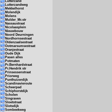
Lutterzand
Lutterzandweg
Mekkelhorst
Molendijk
Molens
Mulder_Mr.str
Nassaustraat
Nicolaasplein
Nieuwbouw
Noord Deurningen
Nordhornsestraat
Oldenzaalsestraat
Ootmarsumsestraat
Oranjestraat
Oude Dijk
Pasen alles
Potmaten
Pr.Bernhardstraat
Pr.Hendrik str
Prinsessenstraat
Priorweg
Punthuizerdijk
Scandinavieroute
Scheerpad
Schiphorstdijk
Scholen
Singraven
Sloetstraat
Slotsdijk
Sombeekweg