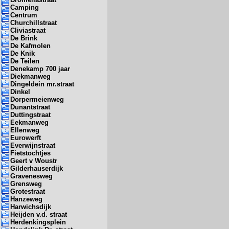
Camping
Centrum
Churchillstraat
Cliviastraat
De Brink
De Kafmolen
De Knik
De Teilen
Denekamp 700 jaar
Diekmanweg
Dingeldein mr.straat
Dinkel
Dorpermeienweg
Dunantstraat
Duttingstraat
Eekmanweg
Ellenweg
Eurowerft
Everwijnstraat
Fietstochtjes
Geert v Woustr
Gilderhauserdijk
Gravenesweg
Grensweg
Grotestraat
Hanzeweg
Harwichsdijk
Heijden v.d. straat
Herdenkingsplein