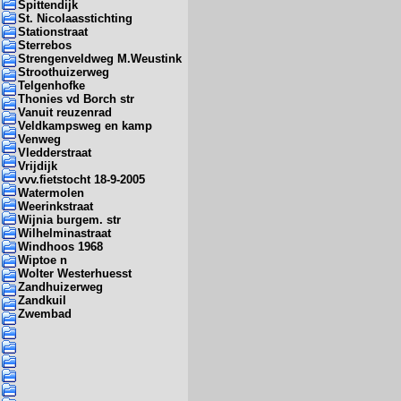
Spittendijk
St. Nicolaasstichting
Stationstraat
Sterrebos
Strengenveldweg M.Weustink
Stroothuizerweg
Telgenhofke
Thonies vd Borch str
Vanuit reuzenrad
Veldkampsweg en kamp
Venweg
Vledderstraat
Vrijdijk
vvv.fietstocht 18-9-2005
Watermolen
Weerinkstraat
Wijnia burgem. str
Wilhelminastraat
Windhoos 1968
Wiptoe n
Wolter Westerhuesst
Zandhuizerweg
Zandkuil
Zwembad