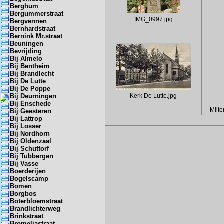
Berghum
Bergummerstraat
IMG_0997.jpg
Bergvennen
Bernhardstraat
Bernink Mr.straat
Beuningen
Bevrijding
Bij Almelo
Bij Bentheim
Bij Brandlecht
Bij De Lutte
Bij De Poppe
Bij Deurningen
Kerk De Lutte.jpg
Bij Enschede
Milt
Bij Geesteren
Bij Lattrop
Bij Losser
Bij Nordhorn
Bij Oldenzaal
Bij Schuttorf
Bij Tubbergen
Bij Vasse
Boerderijen
Bogelscamp
Bomen
Borgbos
Boterbloemstraat
Brandlichterweg
Brinkstraat
Bromeliastraat