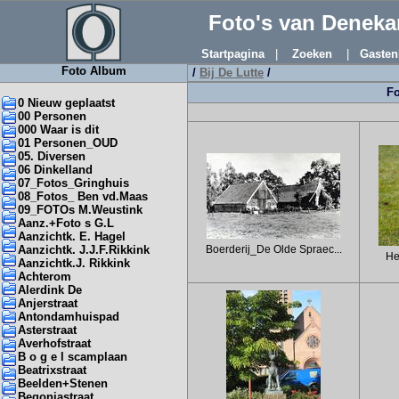
Foto's van Denek
Startpagina
|
Zoeken
|
Gasten
Foto Album
/
Bij De Lutte
/
Fo
0 Nieuw geplaatst
00 Personen
000 Waar is dit
01 Personen_OUD
05. Diversen
06 Dinkelland
07_Fotos_Gringhuis
08_Fotos_ Ben vd.Maas
09_FOTOs M.Weustink
Aanz.+Foto s G.L
Aanzichtk. E. Hagel
Aanzichtk. J.J.F.Rikkink
Boerderij_De Olde Spraec...
He
Aanzichtk.J. Rikkink
Achterom
Alerdink De
Anjerstraat
Antondamhuispad
Asterstraat
Averhofstraat
B o g e l scamplaan
Beatrixstraat
Beelden+Stenen
Begoniastraat