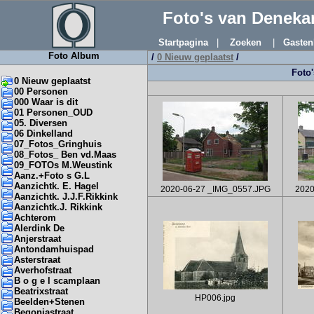
Foto's van Denek
Startpagina
|
Zoeken
|
Gasten
Foto Album
/
0 Nieuw geplaatst
/
Foto'
0 Nieuw geplaatst
00 Personen
000 Waar is dit
01 Personen_OUD
05. Diversen
06 Dinkelland
07_Fotos_Gringhuis
08_Fotos_ Ben vd.Maas
09_FOTOs M.Weustink
Aanz.+Foto s G.L
Aanzichtk. E. Hagel
2020-06-27 _IMG_0557.JPG
2020
Aanzichtk. J.J.F.Rikkink
Aanzichtk.J. Rikkink
Achterom
Alerdink De
Anjerstraat
Antondamhuispad
Asterstraat
Averhofstraat
B o g e l scamplaan
Beatrixstraat
HP006.jpg
Beelden+Stenen
Begoniastraat