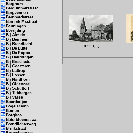
Berghum
Bergummerstraat
Bergvennen
Bernhardstraat
Bernink Mr.straat
Beuningen
Bevrijding
Bij Almelo
Bij Bentheim
Bij Brandlecht
HP010.jpg
Bij De Lutte
Bij De Poppe
Bij Deurningen
Bij Enschede
Bij Geesteren
Bij Lattrop
Bij Losser
Bij Nordhorn
Bij Oldenzaal
Bij Schuttorf
Bij Tubbergen
Bij Vasse
Boerderijen
Bogelscamp
Bomen
Borgbos
Boterbloemstraat
Brandlichterweg
Brinkstraat
Bromeliastraat