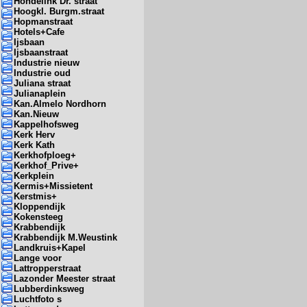
Hondelink Dr. straat
Hoogkl. Burgm.straat
Hopmanstraat
Hotels+Cafe
Ijsbaan
Ijsbaanstraat
Industrie nieuw
Industrie oud
Juliana straat
Julianaplein
Kan.Almelo Nordhorn
Kan.Nieuw
Kappelhofsweg
Kerk Herv
Kerk Kath
Kerkhofploeg+
Kerkhof_Prive+
Kerkplein
Kermis+Missietent
Kerstmis+
Kloppendijk
Kokensteeg
Krabbendijk
Krabbendijk M.Weustink
Landkruis+Kapel
Lange voor
Lattropperstraat
Lazonder Meester straat
Lubberdinksweg
Luchtfoto s