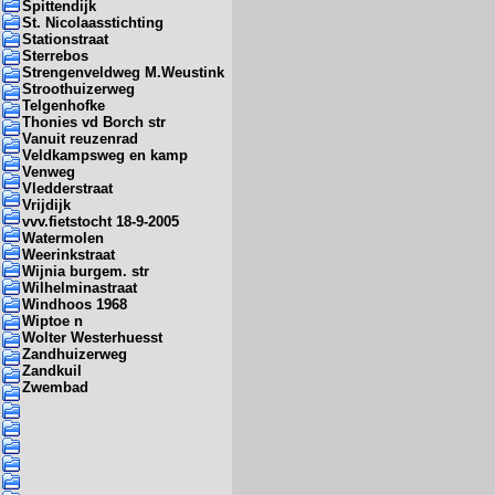
Spittendijk
St. Nicolaasstichting
Stationstraat
Sterrebos
Strengenveldweg M.Weustink
Stroothuizerweg
Telgenhofke
Thonies vd Borch str
Vanuit reuzenrad
Veldkampsweg en kamp
Venweg
Vledderstraat
Vrijdijk
vvv.fietstocht 18-9-2005
Watermolen
Weerinkstraat
Wijnia burgem. str
Wilhelminastraat
Windhoos 1968
Wiptoe n
Wolter Westerhuesst
Zandhuizerweg
Zandkuil
Zwembad