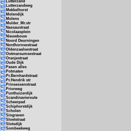
Lutterzand
Lutterzandweg
Mekkelhorst
Molendijk
Molens
Mulder_Mr.str
Nassaustraat
Nicolaasplein
Nieuwbouw
Noord Deurningen
Nordhornsestraat
Oldenzaalsestraat
Ootmarsumsestraat
Oranjestraat
Oude Dijk
Pasen alles
Potmaten
Pr.Bernhardstraat
Pr.Hendrik str
Prinsessenstraat
Priorweg
Punthuizerdijk
Scandinavieroute
Scheerpad
Schiphorstdijk
Scholen
Singraven
Sloetstraat
Slotsdijk
Sombeekweg