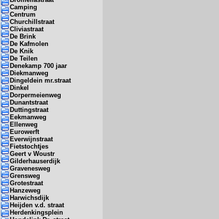
Camping
Centrum
Churchillstraat
Cliviastraat
De Brink
De Kafmolen
De Knik
De Teilen
Denekamp 700 jaar
Diekmanweg
Dingeldein mr.straat
Dinkel
Dorpermeienweg
Dunantstraat
Duttingstraat
Eekmanweg
Ellenweg
Eurowerft
Everwijnstraat
Fietstochtjes
Geert v Woustr
Gilderhauserdijk
Gravenesweg
Grensweg
Grotestraat
Hanzeweg
Harwichsdijk
Heijden v.d. straat
Herdenkingsplein