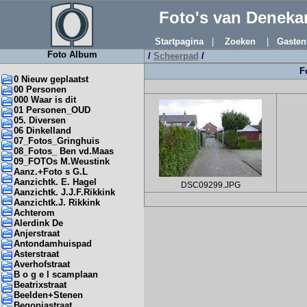
Foto's van Denek
Startpagina
|
Zoeken
|
Gasten
Foto Album
/
Scheerpad
/
F
0 Nieuw geplaatst
00 Personen
000 Waar is dit
01 Personen_OUD
05. Diversen
06 Dinkelland
07_Fotos_Gringhuis
08_Fotos_ Ben vd.Maas
09_FOTOs M.Weustink
Aanz.+Foto s G.L
Aanzichtk. E. Hagel
DSC09299.JPG
Aanzichtk. J.J.F.Rikkink
Aanzichtk.J. Rikkink
Achterom
Alerdink De
Anjerstraat
Antondamhuispad
Asterstraat
Averhofstraat
B o g e l scamplaan
Beatrixstraat
Beelden+Stenen
Begoniastraat