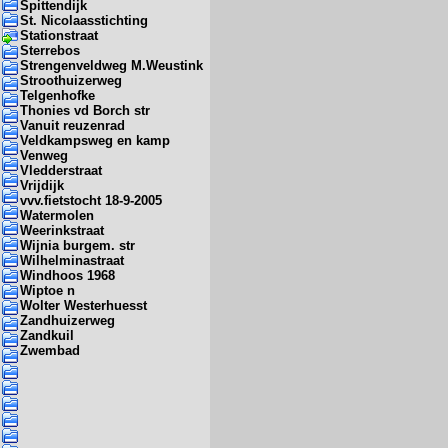
Spittendijk
St. Nicolaasstichting
Stationstraat
Sterrebos
Strengenveldweg M.Weustink
Stroothuizerweg
Telgenhofke
Thonies vd Borch str
Vanuit reuzenrad
Veldkampsweg en kamp
Venweg
Vledderstraat
Vrijdijk
vvv.fietstocht 18-9-2005
Watermolen
Weerinkstraat
Wijnia burgem. str
Wilhelminastraat
Windhoos 1968
Wiptoe n
Wolter Westerhuesst
Zandhuizerweg
Zandkuil
Zwembad