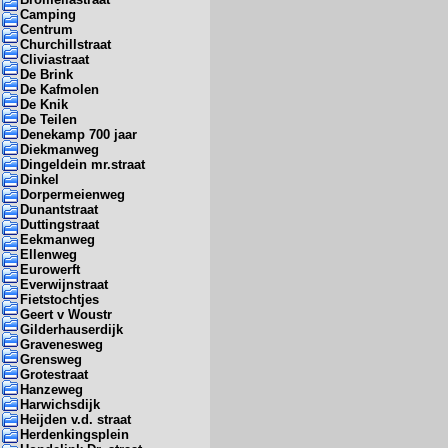
Camping
Centrum
Churchillstraat
Cliviastraat
De Brink
De Kafmolen
De Knik
De Teilen
Denekamp 700 jaar
Diekmanweg
Dingeldein mr.straat
Dinkel
Dorpermeienweg
Dunantstraat
Duttingstraat
Eekmanweg
Ellenweg
Eurowerft
Everwijnstraat
Fietstochtjes
Geert v Woustr
Gilderhauserdijk
Gravenesweg
Grensweg
Grotestraat
Hanzeweg
Harwichsdijk
Heijden v.d. straat
Herdenkingsplein