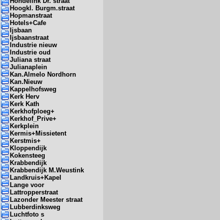
Hondelink Dr. straat
Hoogkl. Burgm.straat
Hopmanstraat
Hotels+Cafe
Ijsbaan
Ijsbaanstraat
Industrie nieuw
Industrie oud
Juliana straat
Julianaplein
Kan.Almelo Nordhorn
Kan.Nieuw
Kappelhofsweg
Kerk Herv
Kerk Kath
Kerkhofploeg+
Kerkhof_Prive+
Kerkplein
Kermis+Missietent
Kerstmis+
Kloppendijk
Kokensteeg
Krabbendijk
Krabbendijk M.Weustink
Landkruis+Kapel
Lange voor
Lattropperstraat
Lazonder Meester straat
Lubberdinksweg
Luchtfoto s