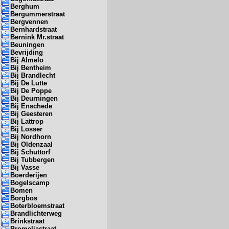
Berghum
Bergummerstraat
Bergvennen
Bernhardstraat
Bernink Mr.straat
Beuningen
Bevrijding
Bij Almelo
Bij Bentheim
Bij Brandlecht
Bij De Lutte
Bij De Poppe
Bij Deurningen
Bij Enschede
Bij Geesteren
Bij Lattrop
Bij Losser
Bij Nordhorn
Bij Oldenzaal
Bij Schuttorf
Bij Tubbergen
Bij Vasse
Boerderijen
Bogelscamp
Bomen
Borgbos
Boterbloemstraat
Brandlichterweg
Brinkstraat
Bromeliastraat