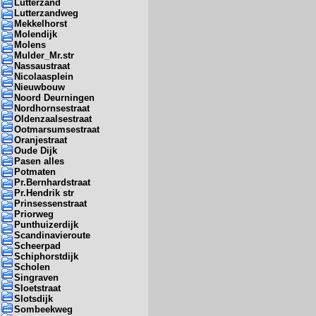
Lutterzand
Lutterzandweg
Mekkelhorst
Molendijk
Molens
Mulder_Mr.str
Nassaustraat
Nicolaasplein
Nieuwbouw
Noord Deurningen
Nordhornsestraat
Oldenzaalsestraat
Ootmarsumsestraat
Oranjestraat
Oude Dijk
Pasen alles
Potmaten
Pr.Bernhardstraat
Pr.Hendrik str
Prinsessenstraat
Priorweg
Punthuizerdijk
Scandinavieroute
Scheerpad
Schiphorstdijk
Scholen
Singraven
Sloetstraat
Slotsdijk
Sombeekweg