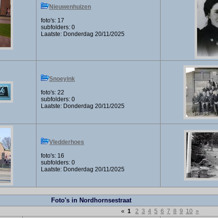
Nieuwenhuizen
foto's: 17
subfolders: 0
Laatste: Donderdag 20/11/2025
Snoeyink
foto's: 22
subfolders: 0
Laatste: Donderdag 20/11/2025
Vledderhoes
foto's: 16
subfolders: 0
Laatste: Donderdag 20/11/2025
Foto's in Nordhornsestraat
«
1
2
3
4
5
6
7
8
9
10
»