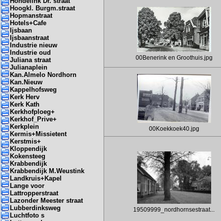
Hondelink Dr. straat
Hoogkl. Burgm.straat
Hopmanstraat
Hotels+Cafe
Ijsbaan
Ijsbaanstraat
Industrie nieuw
Industrie oud
00Benerink en Groothuis.jpg
Juliana straat
Julianaplein
Kan.Almelo Nordhorn
Kan.Nieuw
Kappelhofsweg
Kerk Herv
Kerk Kath
Kerkhofploeg+
Kerkhof_Prive+
Kerkplein
00Koekkoek40.jpg
Kermis+Missietent
Kerstmis+
Kloppendijk
Kokensteeg
Krabbendijk
Krabbendijk M.Weustink
Landkruis+Kapel
Lange voor
Lattropperstraat
Lazonder Meester straat
Lubberdinksweg
19509999_nordhornsestraat...
Luchtfoto s