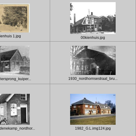
enhuis 1.jpg
00kienhuis.jpg
1930_nordhornsestraat_bru...
iersprong_kuiper...
enekamp_nordhor...
1982_G.L.img124.jpg