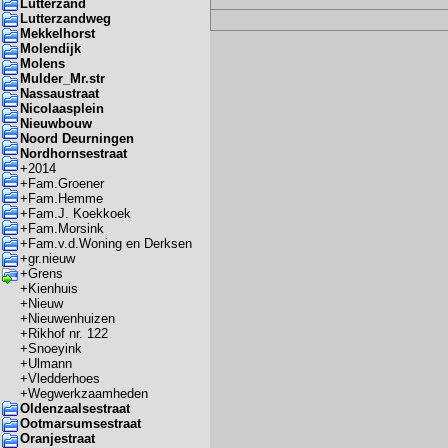
Lutterzand
Lutterzandweg
Mekkelhorst
Molendijk
Molens
Mulder_Mr.str
Nassaustraat
Nicolaasplein
Nieuwbouw
Noord Deurningen
Nordhornsestraat
+
2014
+
Fam.Groener
+
Fam.Hemme
+
Fam.J. Koekkoek
+
Fam.Morsink
+
Fam.v.d.Woning en Derksen
+
gr.nieuw
+
Grens
+
Kienhuis
+
Nieuw
+
Nieuwenhuizen
+
Rikhof nr. 122
+
Snoeyink
+
Ulmann
+
Vledderhoes
+
Wegwerkzaamheden
Oldenzaalsestraat
Ootmarsumsestraat
Oranjestraat