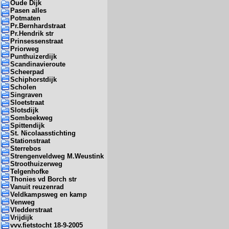
Oude Dijk
Pasen alles
Potmaten
Pr.Bernhardstraat
Pr.Hendrik str
Prinsessenstraat
Priorweg
Punthuizerdijk
Scandinavieroute
Scheerpad
Schiphorstdijk
Scholen
Singraven
Sloetstraat
Slotsdijk
Sombeekweg
Spittendijk
St. Nicolaasstichting
Stationstraat
Sterrebos
Strengenveldweg M.Weustink
Stroothuizerweg
Telgenhofke
Thonies vd Borch str
Vanuit reuzenrad
Veldkampsweg en kamp
Venweg
Vledderstraat
Vrijdijk
vvv.fietstocht 18-9-2005