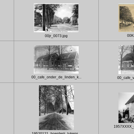
00Ki
00jr_0073.jpg
00_cafe_onder_de_linden_k...
00_cafe_v
1957XXXX_d
19520121_boerderij_lukens...