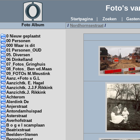
Foto's v
Startpagina
|
Zoeken
|
Gasten
Foto Album
/
Nordhornsestraat
/
0 Nieuw geplaatst
00 Personen
000 Waar is dit
01 Personen_OUD
05. Diversen
06 Dinkelland
07_Fotos_Gringhuis
08_Fotos_ Ben vd.Maas
09_FOTOs M.Weustink
Aanz.+Foto s G.L
Aanzichtk. E. Hagel
Aanzichtk. J.J.F.Rikkink
Aanzichtk.J. Rikkink
Achterom
Alerdink De
Anjerstraat
Antondamhuispad
Asterstraat
Averhofstraat
B o g e l scamplaan
Beatrixstraat
Beelden+Stenen
Begoniastraat