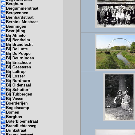
Berghum
Bergummerstraat
Bergvennen
Bernhardstraat
Bernink Mr.straat
Beuningen
Bevrijding
Bij Almelo
Bij Bentheim
Bij Brandlecht
Bij De Lutte
Bij De Poppe
Bij Deurningen
Bij Enschede
Bij Geesteren
Bij Lattrop
Bij Losser
Bij Nordhorn
Bij Oldenzaal
Bij Schuttorf
Bij Tubbergen
Bij Vasse
Boerderijen
Bogelscamp
Bomen
Borgbos
Boterbloemstraat
Brandlichterweg
Brinkstraat
Bromeliastraat