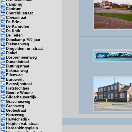
Camping
Centrum
Churchillstraat
Cliviastraat
De Brink
De Kafmolen
De Knik
De Teilen
Denekamp 700 jaar
Diekmanweg
Dingeldein mr.straat
Dinkel
Dorpermeienweg
Dunantstraat
Duttingstraat
Eekmanweg
Ellenweg
Eurowerft
Everwijnstraat
Fietstochtjes
Geert v Woustr
Gilderhauserdijk
Gravenesweg
Grensweg
Grotestraat
Hanzeweg
Harwichsdijk
Heijden v.d. straat
Herdenkingsplein