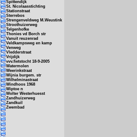
Spittendijk
St. Nicolaasstichting
Stationstraat
Sterrebos
Strengenveldweg M.Weustink
Stroothuizerweg
Telgenhofke
Thonies vd Borch str
Vanuit reuzenrad
Veldkampsweg en kamp
Venweg
Vledderstraat
Vrijdijk
vvv.fietstocht 18-9-2005
Watermolen
Weerinkstraat
Wijnia burgem. str
Wilhelminastraat
Windhoos 1968
Wiptoe n
Wolter Westerhuesst
Zandhuizerweg
Zandkuil
Zwembad