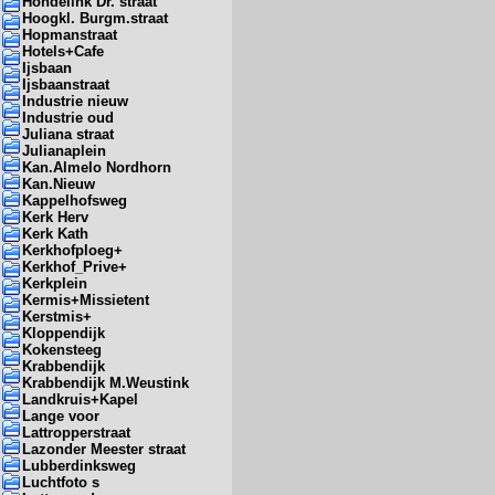
Hondelink Dr. straat
Hoogkl. Burgm.straat
Hopmanstraat
Hotels+Cafe
Ijsbaan
Ijsbaanstraat
Industrie nieuw
Industrie oud
Juliana straat
Julianaplein
Kan.Almelo Nordhorn
Kan.Nieuw
Kappelhofsweg
Kerk Herv
Kerk Kath
Kerkhofploeg+
Kerkhof_Prive+
Kerkplein
Kermis+Missietent
Kerstmis+
Kloppendijk
Kokensteeg
Krabbendijk
Krabbendijk M.Weustink
Landkruis+Kapel
Lange voor
Lattropperstraat
Lazonder Meester straat
Lubberdinksweg
Luchtfoto s