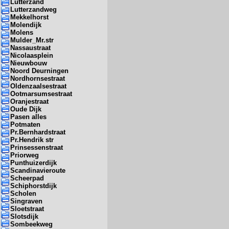
Lutterzand
Lutterzandweg
Mekkelhorst
Molendijk
Molens
Mulder_Mr.str
Nassaustraat
Nicolaasplein
Nieuwbouw
Noord Deurningen
Nordhornsestraat
Oldenzaalsestraat
Ootmarsumsestraat
Oranjestraat
Oude Dijk
Pasen alles
Potmaten
Pr.Bernhardstraat
Pr.Hendrik str
Prinsessenstraat
Priorweg
Punthuizerdijk
Scandinavieroute
Scheerpad
Schiphorstdijk
Scholen
Singraven
Sloetstraat
Slotsdijk
Sombeekweg