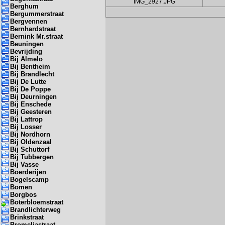
IMG_2927.JPG
Berghum
Bergummerstraat
Bergvennen
Bernhardstraat
Bernink Mr.straat
Beuningen
Bevrijding
Bij Almelo
Bij Bentheim
Bij Brandlecht
Bij De Lutte
Bij De Poppe
Bij Deurningen
Bij Enschede
Bij Geesteren
Bij Lattrop
Bij Losser
Bij Nordhorn
Bij Oldenzaal
Bij Schuttorf
Bij Tubbergen
Bij Vasse
Boerderijen
Bogelscamp
Bomen
Borgbos
Boterbloemstraat
Brandlichterweg
Brinkstraat
Bromeliastraat