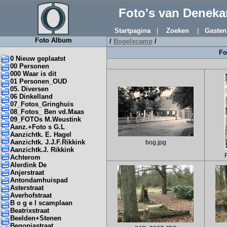
Foto's van Denek
Startpagina
|
Zoeken
|
Gasten
Foto Album
/
Bogelscamp
/
Fo
0 Nieuw geplaatst
00 Personen
000 Waar is dit
01 Personen_OUD
05. Diversen
06 Dinkelland
07_Fotos_Gringhuis
08_Fotos_ Ben vd.Maas
09_FOTOs M.Weustink
Aanz.+Foto s G.L
Aanzichtk. E. Hagel
Aanzichtk. J.J.F.Rikkink
bog.jpg
Aanzichtk.J. Rikkink
Achterom
Alerdink De
Anjerstraat
Antondamhuispad
Asterstraat
Averhofstraat
B o g e l scamplaan
Beatrixstraat
Beelden+Stenen
Begoniastraat