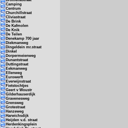
Camping
Centrum
Churchillstraat
Cliviastraat
De Brink
De Kafmolen
De Knik
De Teilen
Denekamp 700 jaar
Diekmanweg
Dingeldein mr.straat
Dinkel
Dorpermeienweg
Dunantstraat
Duttingstraat
Eekmanweg
Ellenweg
Eurowerft
Everwijnstraat
Fietstochtjes
Geert v Woustr
Gilderhauserdijk
Gravenesweg
Grensweg
Grotestraat
Hanzeweg
Harwichsdijk
Heijden v.d. straat
Herdenkingsplein