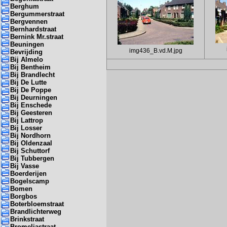
Berghum
Bergummerstraat
Bergvennen
Bernhardstraat
Bernink Mr.straat
Beuningen
img436_B.vd.M.jpg
Bevrijding
Bij Almelo
Bij Bentheim
Bij Brandlecht
Bij De Lutte
Bij De Poppe
Bij Deurningen
Bij Enschede
Bij Geesteren
Bij Lattrop
Bij Losser
Bij Nordhorn
Bij Oldenzaal
Bij Schuttorf
Bij Tubbergen
Bij Vasse
Boerderijen
Bogelscamp
Bomen
Borgbos
Boterbloemstraat
Brandlichterweg
Brinkstraat
Bromeliastraat