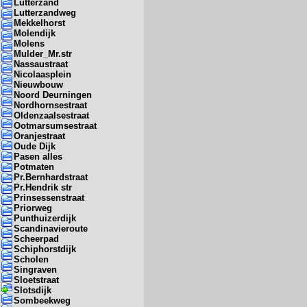
Lutterzand
Lutterzandweg
Mekkelhorst
Molendijk
Molens
Mulder_Mr.str
Nassaustraat
Nicolaasplein
Nieuwbouw
Noord Deurningen
Nordhornsestraat
Oldenzaalsestraat
Ootmarsumsestraat
Oranjestraat
Oude Dijk
Pasen alles
Potmaten
Pr.Bernhardstraat
Pr.Hendrik str
Prinsessenstraat
Priorweg
Punthuizerdijk
Scandinavieroute
Scheerpad
Schiphorstdijk
Scholen
Singraven
Sloetstraat
Slotsdijk
Sombeekweg