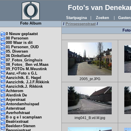
Foto's van Denek
Startpagina
|
Zoeken
|
Gasten
Foto Album
/
Prinsessenstraat
/
Foto
0 Nieuw geplaatst
00 Personen
000 Waar is dit
01 Personen_OUD
05. Diversen
06 Dinkelland
07_Fotos_Gringhuis
08_Fotos_ Ben vd.Maas
09_FOTOs M.Weustink
Aanz.+Foto s G.L
Aanzichtk. E. Hagel
2005_pr.JPG
Aanzichtk. J.J.F.Rikkink
Aanzichtk.J. Rikkink
Achterom
Alerdink De
Anjerstraat
Antondamhuispad
Asterstraat
Averhofstraat
B o g e l scamplaan
img041_B.vd.M.jpg
Beatrixstraat
Beelden+Stenen
Begoniastraat