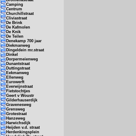
Camping
Centrum
Churchillstraat
Cliviastraat
De Brink
De Kafmolen
De Knik
De Teilen
Denekamp 700 jaar
Diekmanweg
Dingeldein mr.straat
Dinkel
Dorpermeienweg
Dunantstraat
Duttingstraat
Eekmanweg
Ellenweg
Eurowerft
Everwijnstraat
Fietstochtjes
Geert v Woustr
Gilderhauserdijk
Gravenesweg
Grensweg
Grotestraat
Hanzeweg
Harwichsdijk
Heijden v.d. straat
Herdenkingsplein