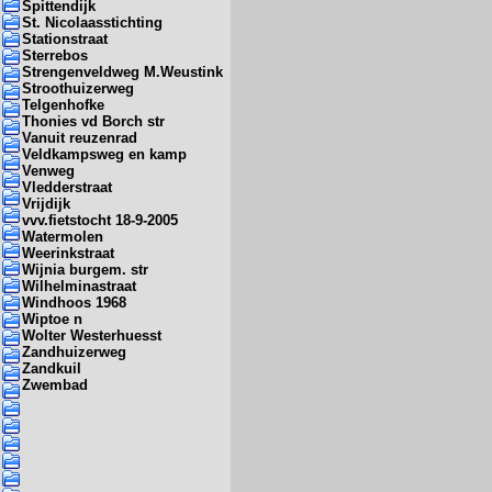
Spittendijk
St. Nicolaasstichting
Stationstraat
Sterrebos
Strengenveldweg M.Weustink
Stroothuizerweg
Telgenhofke
Thonies vd Borch str
Vanuit reuzenrad
Veldkampsweg en kamp
Venweg
Vledderstraat
Vrijdijk
vvv.fietstocht 18-9-2005
Watermolen
Weerinkstraat
Wijnia burgem. str
Wilhelminastraat
Windhoos 1968
Wiptoe n
Wolter Westerhuesst
Zandhuizerweg
Zandkuil
Zwembad