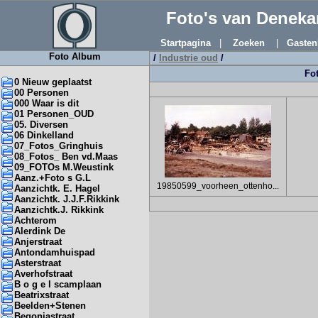
Foto's van Denek
Startpagina
|
Zoeken
|
Gasten
Foto Album
/
Industrie oud
/
Fot
0 Nieuw geplaatst
00 Personen
000 Waar is dit
01 Personen_OUD
05. Diversen
06 Dinkelland
07_Fotos_Gringhuis
08_Fotos_ Ben vd.Maas
09_FOTOs M.Weustink
Aanz.+Foto s G.L
19850599_voorheen_ottenho...
Aanzichtk. E. Hagel
Aanzichtk. J.J.F.Rikkink
Aanzichtk.J. Rikkink
Achterom
Alerdink De
Anjerstraat
Antondamhuispad
Asterstraat
Averhofstraat
B o g e l scamplaan
Beatrixstraat
Beelden+Stenen
Begoniastraat