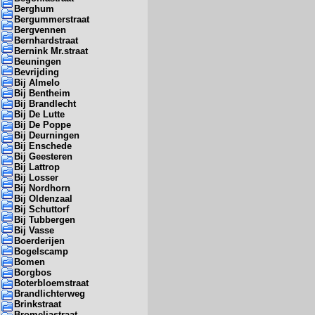
Berghum
Bergummerstraat
Bergvennen
Bernhardstraat
Bernink Mr.straat
Beuningen
Bevrijding
Bij Almelo
Bij Bentheim
Bij Brandlecht
Bij De Lutte
Bij De Poppe
Bij Deurningen
Bij Enschede
Bij Geesteren
Bij Lattrop
Bij Losser
Bij Nordhorn
Bij Oldenzaal
Bij Schuttorf
Bij Tubbergen
Bij Vasse
Boerderijen
Bogelscamp
Bomen
Borgbos
Boterbloemstraat
Brandlichterweg
Brinkstraat
Bromeliastraat