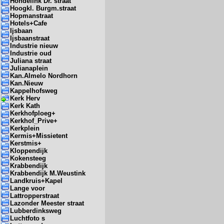
Hondelink Dr. straat
Hoogkl. Burgm.straat
Hopmanstraat
Hotels+Cafe
Ijsbaan
Ijsbaanstraat
Industrie nieuw
Industrie oud
Juliana straat
Julianaplein
Kan.Almelo Nordhorn
Kan.Nieuw
Kappelhofsweg
Kerk Herv
Kerk Kath
Kerkhofploeg+
Kerkhof_Prive+
Kerkplein
Kermis+Missietent
Kerstmis+
Kloppendijk
Kokensteeg
Krabbendijk
Krabbendijk M.Weustink
Landkruis+Kapel
Lange voor
Lattropperstraat
Lazonder Meester straat
Lubberdinksweg
Luchtfoto s