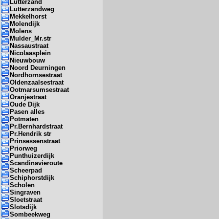
Lutterzand
Lutterzandweg
Mekkelhorst
Molendijk
Molens
Mulder_Mr.str
Nassaustraat
Nicolaasplein
Nieuwbouw
Noord Deurningen
Nordhornsestraat
Oldenzaalsestraat
Ootmarsumsestraat
Oranjestraat
Oude Dijk
Pasen alles
Potmaten
Pr.Bernhardstraat
Pr.Hendrik str
Prinsessenstraat
Priorweg
Punthuizerdijk
Scandinavieroute
Scheerpad
Schiphorstdijk
Scholen
Singraven
Sloetstraat
Slotsdijk
Sombeekweg