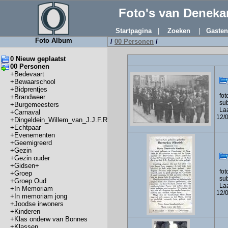
Foto's van Denek
Startpagina
|
Zoeken
|
Gaste
Foto Album
/
00 Personen
/
0 Nieuw geplaatst
00 Personen
+
Bedevaart
+
Bewaarschool
+
Bidprentjes
foto
+
Brandweer
subf
+
Burgemeesters
Laa
+
Carnaval
12/
+
Dingeldein_Willem_van_J.J.F.R
+
Echtpaar
+
Evenementen
+
Geemigreerd
+
Gezin
+
Gezin ouder
+
Gidsen+
foto
+
Groep
subf
+
Groep Oud
Laa
+
In Memoriam
12/
+
In memoriam jong
+
Joodse inwoners
+
Kinderen
+
Klas onderw van Bonnes
+
Klassen