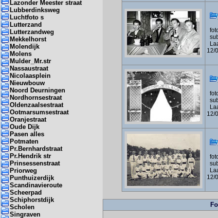
Lazonder Meester straat
Lubberdinksweg
Luchtfoto s
Lutterzand
foto
Lutterzandweg
subf
Mekkelhorst
Laa
Molendijk
12/
Molens
Mulder_Mr.str
Nassaustraat
Nicolaasplein
Nieuwbouw
Noord Deurningen
foto
Nordhornsestraat
subf
Oldenzaalsestraat
Laa
Ootmarsumsestraat
12/
Oranjestraat
Oude Dijk
Pasen alles
Potmaten
Pr.Bernhardstraat
Pr.Hendrik str
foto
Prinsessenstraat
sub
Priorweg
Laa
12/
Punthuizerdijk
Scandinavieroute
Scheerpad
Schiphorstdijk
Fo
Scholen
Singraven