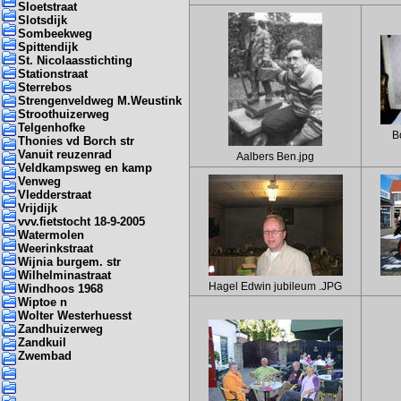
Sloetstraat
Slotsdijk
Sombeekweg
Spittendijk
St. Nicolaasstichting
Stationstraat
Sterrebos
Strengenveldweg M.Weustink
Stroothuizerweg
Telgenhofke
B
Thonies vd Borch str
Vanuit reuzenrad
Aalbers Ben.jpg
Veldkampsweg en kamp
Venweg
Vledderstraat
Vrijdijk
vvv.fietstocht 18-9-2005
Watermolen
Weerinkstraat
Wijnia burgem. str
Wilhelminastraat
Hagel Edwin jubileum .JPG
Windhoos 1968
Wiptoe n
Wolter Westerhuesst
Zandhuizerweg
Zandkuil
Zwembad