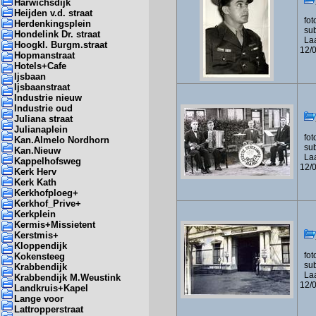
Harwichsdijk
Heijden v.d. straat
foto
Herdenkingsplein
subf
Hondelink Dr. straat
Laa
Hoogkl. Burgm.straat
12/
Hopmanstraat
Hotels+Cafe
Ijsbaan
Ijsbaanstraat
Industrie nieuw
Industrie oud
Juliana straat
Julianaplein
foto
Kan.Almelo Nordhorn
sub
Kan.Nieuw
Laa
Kappelhofsweg
12/
Kerk Herv
Kerk Kath
Kerkhofploeg+
Kerkhof_Prive+
Kerkplein
Kermis+Missietent
Kerstmis+
Kloppendijk
foto
Kokensteeg
sub
Krabbendijk
Laa
Krabbendijk M.Weustink
12/
Landkruis+Kapel
Lange voor
Lattropperstraat