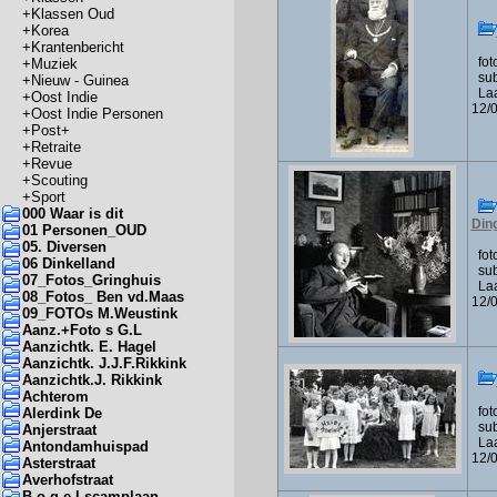
+
Klassen Oud
+
Korea
+
Krantenbericht
foto
+
Muziek
subf
+
Nieuw - Guinea
Laa
+
Oost Indie
12/
+
Oost Indie Personen
+
Post+
+
Retraite
+
Revue
+
Scouting
+
Sport
000 Waar is dit
Din
01 Personen_OUD
05. Diversen
foto
06 Dinkelland
subf
07_Fotos_Gringhuis
Laa
08_Fotos_ Ben vd.Maas
12/
09_FOTOs M.Weustink
Aanz.+Foto s G.L
Aanzichtk. E. Hagel
Aanzichtk. J.J.F.Rikkink
Aanzichtk.J. Rikkink
Achterom
foto
Alerdink De
subf
Anjerstraat
Laa
Antondamhuispad
12/
Asterstraat
Averhofstraat
B o g e l scamplaan