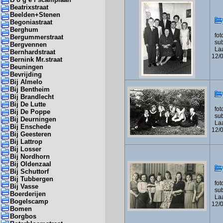
Beatrixstraat
Beelden+Stenen
Begoniastraat
Berghum
foto
Bergummerstraat
subf
Bergvennen
Laa
Bernhardstraat
12/
Bernink Mr.straat
Beuningen
Bevrijding
Bij Almelo
Bij Bentheim
Bij Brandlecht
Bij De Lutte
foto
Bij De Poppe
subf
Bij Deurningen
Laa
Bij Enschede
12/
Bij Geesteren
Bij Lattrop
Bij Losser
Bij Nordhorn
Bij Oldenzaal
Bij Schuttorf
Bij Tubbergen
foto
Bij Vasse
subf
Boerderijen
Laa
Bogelscamp
12/
Bomen
Borgbos