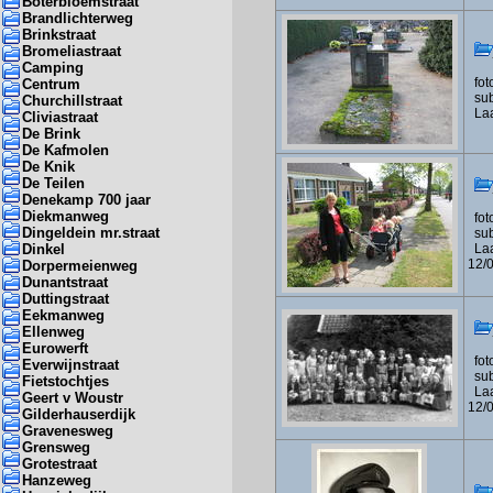
Boterbloemstraat
Brandlichterweg
Brinkstraat
Bromeliastraat
Camping
foto
Centrum
subf
Churchillstraat
Laa
Cliviastraat
De Brink
De Kafmolen
De Knik
De Teilen
Denekamp 700 jaar
Diekmanweg
foto
Dingeldein mr.straat
subf
Dinkel
Laa
12/
Dorpermeienweg
Dunantstraat
Duttingstraat
Eekmanweg
Ellenweg
Eurowerft
foto
Everwijnstraat
subf
Fietstochtjes
Laa
Geert v Woustr
12/
Gilderhauserdijk
Gravenesweg
Grensweg
Grotestraat
Hanzeweg