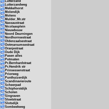
Lutterzand
Lutterzandweg
Mekkelhorst
Molendijk
Molens
Mulder_Mr.str
Nassaustraat
Nicolaasplein
Nieuwbouw
Noord Deurningen
Nordhornsestraat
Oldenzaalsestraat
Ootmarsumsestraat
Oranjestraat
Oude Dijk
Pasen alles
Potmaten
Pr.Bernhardstraat
Pr.Hendrik str
Prinsessenstraat
Priorweg
Punthuizerdijk
Scandinavieroute
Scheerpad
Schiphorstdijk
Scholen
Singraven
Sloetstraat
Slotsdijk
Sombeekweg