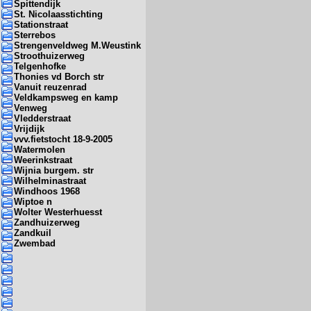
Spittendijk
St. Nicolaasstichting
Stationstraat
Sterrebos
Strengenveldweg M.Weustink
Stroothuizerweg
Telgenhofke
Thonies vd Borch str
Vanuit reuzenrad
Veldkampsweg en kamp
Venweg
Vledderstraat
Vrijdijk
vvv.fietstocht 18-9-2005
Watermolen
Weerinkstraat
Wijnia burgem. str
Wilhelminastraat
Windhoos 1968
Wiptoe n
Wolter Westerhuesst
Zandhuizerweg
Zandkuil
Zwembad