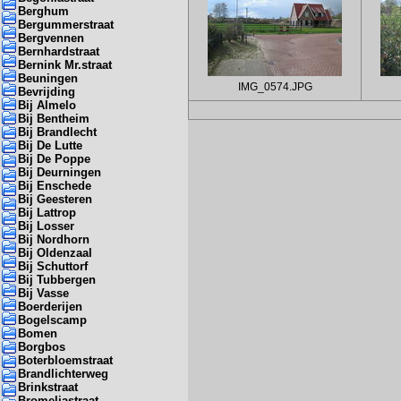
Berghum
Bergummerstraat
Bergvennen
Bernhardstraat
Bernink Mr.straat
Beuningen
IMG_0574.JPG
Bevrijding
Bij Almelo
Bij Bentheim
Bij Brandlecht
Bij De Lutte
Bij De Poppe
Bij Deurningen
Bij Enschede
Bij Geesteren
Bij Lattrop
Bij Losser
Bij Nordhorn
Bij Oldenzaal
Bij Schuttorf
Bij Tubbergen
Bij Vasse
Boerderijen
Bogelscamp
Bomen
Borgbos
Boterbloemstraat
Brandlichterweg
Brinkstraat
Bromeliastraat