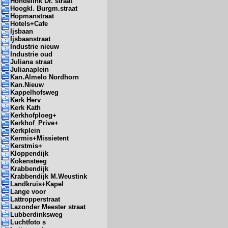
Hondelink Dr. straat
Hoogkl. Burgm.straat
Hopmanstraat
Hotels+Cafe
Ijsbaan
Ijsbaanstraat
Industrie nieuw
Industrie oud
Juliana straat
Julianaplein
Kan.Almelo Nordhorn
Kan.Nieuw
Kappelhofsweg
Kerk Herv
Kerk Kath
Kerkhofploeg+
Kerkhof_Prive+
Kerkplein
Kermis+Missietent
Kerstmis+
Kloppendijk
Kokensteeg
Krabbendijk
Krabbendijk M.Weustink
Landkruis+Kapel
Lange voor
Lattropperstraat
Lazonder Meester straat
Lubberdinksweg
Luchtfoto s