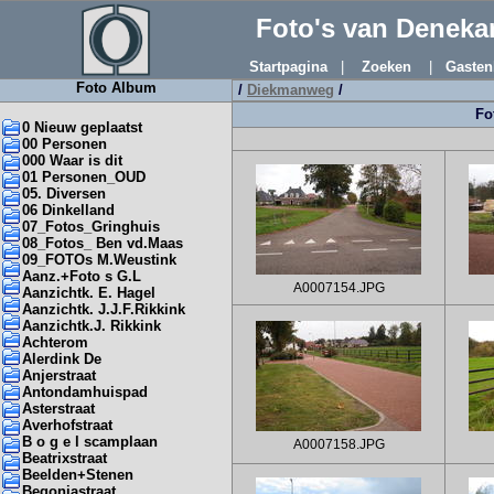
Foto's van Denek
Startpagina
|
Zoeken
|
Gasten
Foto Album
/
Diekmanweg
/
Fo
0 Nieuw geplaatst
00 Personen
000 Waar is dit
01 Personen_OUD
05. Diversen
06 Dinkelland
07_Fotos_Gringhuis
08_Fotos_ Ben vd.Maas
09_FOTOs M.Weustink
Aanz.+Foto s G.L
A0007154.JPG
Aanzichtk. E. Hagel
Aanzichtk. J.J.F.Rikkink
Aanzichtk.J. Rikkink
Achterom
Alerdink De
Anjerstraat
Antondamhuispad
Asterstraat
Averhofstraat
B o g e l scamplaan
A0007158.JPG
Beatrixstraat
Beelden+Stenen
Begoniastraat