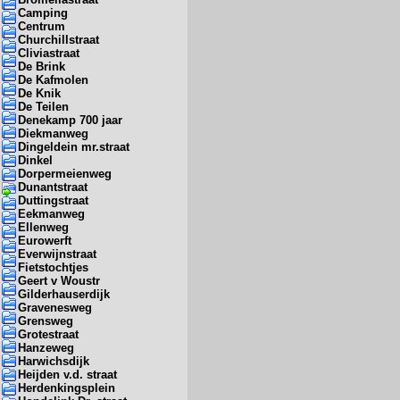
Camping
Centrum
Churchillstraat
Cliviastraat
De Brink
De Kafmolen
De Knik
De Teilen
Denekamp 700 jaar
Diekmanweg
Dingeldein mr.straat
Dinkel
Dorpermeienweg
Dunantstraat
Duttingstraat
Eekmanweg
Ellenweg
Eurowerft
Everwijnstraat
Fietstochtjes
Geert v Woustr
Gilderhauserdijk
Gravenesweg
Grensweg
Grotestraat
Hanzeweg
Harwichsdijk
Heijden v.d. straat
Herdenkingsplein