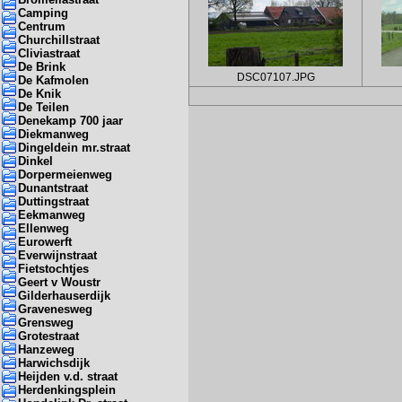
Camping
Centrum
Churchillstraat
Cliviastraat
De Brink
DSC07107.JPG
De Kafmolen
De Knik
De Teilen
Denekamp 700 jaar
Diekmanweg
Dingeldein mr.straat
Dinkel
Dorpermeienweg
Dunantstraat
Duttingstraat
Eekmanweg
Ellenweg
Eurowerft
Everwijnstraat
Fietstochtjes
Geert v Woustr
Gilderhauserdijk
Gravenesweg
Grensweg
Grotestraat
Hanzeweg
Harwichsdijk
Heijden v.d. straat
Herdenkingsplein