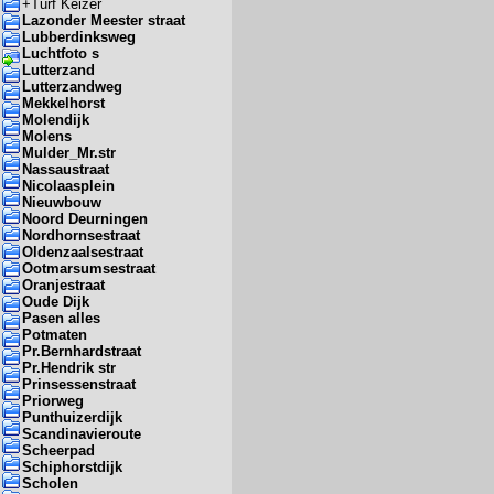
+
Turf Keizer
Lazonder Meester straat
Lubberdinksweg
Luchtfoto s
Lutterzand
Lutterzandweg
Mekkelhorst
Molendijk
Molens
Mulder_Mr.str
Nassaustraat
Nicolaasplein
Nieuwbouw
Noord Deurningen
Nordhornsestraat
Oldenzaalsestraat
Ootmarsumsestraat
Oranjestraat
Oude Dijk
Pasen alles
Potmaten
Pr.Bernhardstraat
Pr.Hendrik str
Prinsessenstraat
Priorweg
Punthuizerdijk
Scandinavieroute
Scheerpad
Schiphorstdijk
Scholen