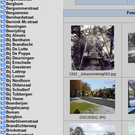
Berghum
Bergummerstraat
Bergvennen
Foto
Bernhardstraat
Bernink Mr.straat
Beuningen
Bevrijding
Bij Almelo
Bij Bentheim
Bij Brandlecht
Bij De Lutte
Bij De Poppe
Bij Deurningen
Bij Enschede
Bij Geesteren
Bij Lattrop
1932 _Johanninkimg093.jpg
Bij Losser
Bij Nordhorn
Bij Oldenzaal
Bij Schuttorf
Bij Tubbergen
Bij Vasse
Boerderijen
Bogelscamp
Bomen
Borgbos
DSC05932.JPG
Boterbloemstraat
Brandlichterweg
Brinkstraat
Bromeliastraat