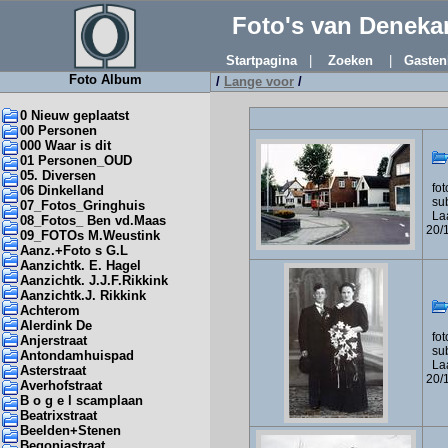
Foto's van Denek
Startpagina
|
Zoeken
|
Gasten
Foto Album
/
Lange voor
/
0 Nieuw geplaatst
00 Personen
000 Waar is dit
01 Personen_OUD
05. Diversen
foto
06 Dinkelland
sub
07_Fotos_Gringhuis
Laa
08_Fotos_ Ben vd.Maas
20/
09_FOTOs M.Weustink
Aanz.+Foto s G.L
Aanzichtk. E. Hagel
Aanzichtk. J.J.F.Rikkink
Aanzichtk.J. Rikkink
Achterom
Alerdink De
foto
Anjerstraat
sub
Antondamhuispad
Laa
Asterstraat
20/
Averhofstraat
B o g e l scamplaan
Beatrixstraat
Beelden+Stenen
Begoniastraat