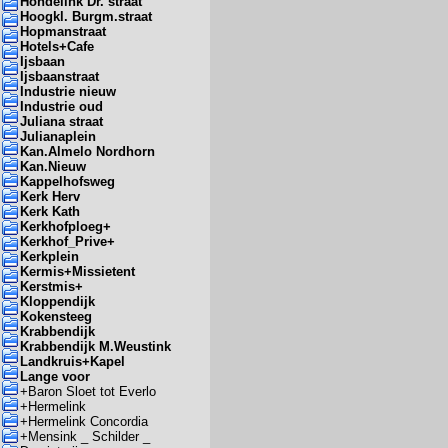
Hondelink Dr. straat
Hoogkl. Burgm.straat
Hopmanstraat
Hotels+Cafe
Ijsbaan
Ijsbaanstraat
Industrie nieuw
Industrie oud
Juliana straat
Julianaplein
Kan.Almelo Nordhorn
Kan.Nieuw
Kappelhofsweg
Kerk Herv
Kerk Kath
Kerkhofploeg+
Kerkhof_Prive+
Kerkplein
Kermis+Missietent
Kerstmis+
Kloppendijk
Kokensteeg
Krabbendijk
Krabbendijk M.Weustink
Landkruis+Kapel
Lange voor
+
Baron Sloet tot Everlo
+
Hermelink
+
Hermelink Concordia
+
Mensink _ Schilder _