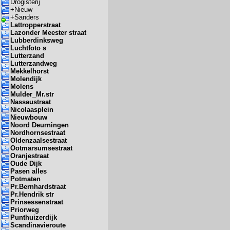
Drogisterij
+
Nieuw
+
Sanders
Lattropperstraat
Lazonder Meester straat
Lubberdinksweg
Luchtfoto s
Lutterzand
Lutterzandweg
Mekkelhorst
Molendijk
Molens
Mulder_Mr.str
Nassaustraat
Nicolaasplein
Nieuwbouw
Noord Deurningen
Nordhornsestraat
Oldenzaalsestraat
Ootmarsumsestraat
Oranjestraat
Oude Dijk
Pasen alles
Potmaten
Pr.Bernhardstraat
Pr.Hendrik str
Prinsessenstraat
Priorweg
Punthuizerdijk
Scandinavieroute