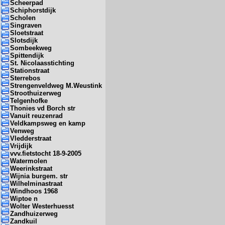
Scheerpad
Schiphorstdijk
Scholen
Singraven
Sloetstraat
Slotsdijk
Sombeekweg
Spittendijk
St. Nicolaasstichting
Stationstraat
Sterrebos
Strengenveldweg M.Weustink
Stroothuizerweg
Telgenhofke
Thonies vd Borch str
Vanuit reuzenrad
Veldkampsweg en kamp
Venweg
Vledderstraat
Vrijdijk
vvv.fietstocht 18-9-2005
Watermolen
Weerinkstraat
Wijnia burgem. str
Wilhelminastraat
Windhoos 1968
Wiptoe n
Wolter Westerhuesst
Zandhuizerweg
Zandkuil