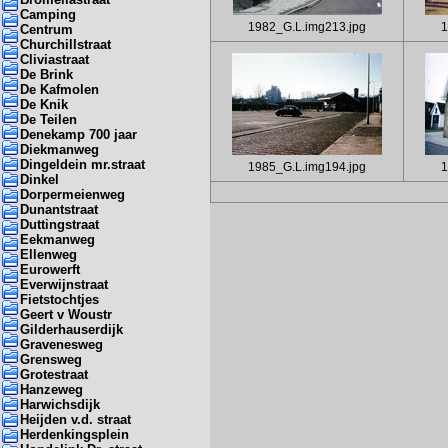
Camping
1982_G.L.img213.jpg
1
Centrum
Churchillstraat
Cliviastraat
De Brink
De Kafmolen
De Knik
De Teilen
Denekamp 700 jaar
Diekmanweg
Dingeldein mr.straat
1985_G.L.img194.jpg
1
Dinkel
Dorpermeienweg
Dunantstraat
Duttingstraat
Eekmanweg
Ellenweg
Eurowerft
Everwijnstraat
Fietstochtjes
Geert v Woustr
Gilderhauserdijk
Gravenesweg
Grensweg
Grotestraat
Hanzeweg
Harwichsdijk
Heijden v.d. straat
Herdenkingsplein