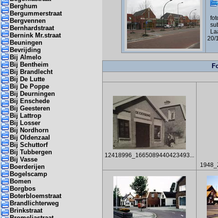
Berghum
Bergummerstraat
foto
Bergvennen
sub
Bernhardstraat
Laa
Bernink Mr.straat
20/
Beuningen
Bevrijding
Bij Almelo
Bij Bentheim
Fo
Bij Brandlecht
Bij De Lutte
Bij De Poppe
Bij Deurningen
Bij Enschede
Bij Geesteren
Bij Lattrop
Bij Losser
Bij Nordhorn
Bij Oldenzaal
Bij Schuttorf
Bij Tubbergen
12418996_1665089440423493...
Bij Vasse
1948_
Boerderijen
Bogelscamp
Bomen
Borgbos
Boterbloemstraat
Brandlichterweg
Brinkstraat
Bromeliastraat