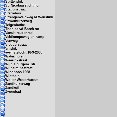
Spittendijk
St. Nicolaasstichting
Stationstraat
Sterrebos
Strengenveldweg M.Weustink
Stroothuizerweg
Telgenhofke
Thonies vd Borch str
Vanuit reuzenrad
Veldkampsweg en kamp
Venweg
Vledderstraat
Vrijdijk
vvv.fietstocht 18-9-2005
Watermolen
Weerinkstraat
Wijnia burgem. str
Wilhelminastraat
Windhoos 1968
Wiptoe n
Wolter Westerhuesst
Zandhuizerweg
Zandkuil
Zwembad