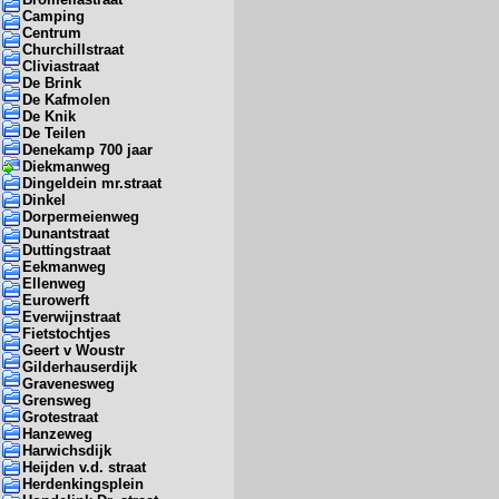
Camping
Centrum
Churchillstraat
Cliviastraat
De Brink
De Kafmolen
De Knik
De Teilen
Denekamp 700 jaar
Diekmanweg
Dingeldein mr.straat
Dinkel
Dorpermeienweg
Dunantstraat
Duttingstraat
Eekmanweg
Ellenweg
Eurowerft
Everwijnstraat
Fietstochtjes
Geert v Woustr
Gilderhauserdijk
Gravenesweg
Grensweg
Grotestraat
Hanzeweg
Harwichsdijk
Heijden v.d. straat
Herdenkingsplein