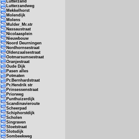
Lutterzand
Lutterzandweg
Mekkelhorst
Molendijk
Molens
Mulder_Mr.str
Nassaustraat
Nicolaasplein
Nieuwbouw
Noord Deurningen
Nordhornsestraat
Oldenzaalsestraat
Ootmarsumsestraat
Oranjestraat
Oude Dijk
Pasen alles
Potmaten
Pr.Bernhardstraat
Pr.Hendrik str
Prinsessenstraat
Priorweg
Punthuizerdijk
Scandinavieroute
Scheerpad
Schiphorstdijk
Scholen
Singraven
Sloetstraat
Slotsdijk
Sombeekweg