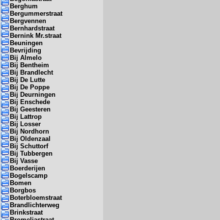
Berghum
Bergummerstraat
Bergvennen
Bernhardstraat
Bernink Mr.straat
Beuningen
Bevrijding
Bij Almelo
Bij Bentheim
Bij Brandlecht
Bij De Lutte
Bij De Poppe
Bij Deurningen
Bij Enschede
Bij Geesteren
Bij Lattrop
Bij Losser
Bij Nordhorn
Bij Oldenzaal
Bij Schuttorf
Bij Tubbergen
Bij Vasse
Boerderijen
Bogelscamp
Bomen
Borgbos
Boterbloemstraat
Brandlichterweg
Brinkstraat
Bromeliastraat