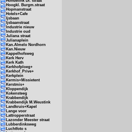
Hondelink Dr. straat
Hoogkl. Burgm.straat
Hopmanstraat
Hotels+Cafe
Ijsbaan
Ijsbaanstraat
Industrie nieuw
Industrie oud
Juliana straat
Julianaplein
Kan.Almelo Nordhorn
Kan.Nieuw
Kappelhofsweg
Kerk Herv
Kerk Kath
Kerkhofploeg+
Kerkhof_Prive+
Kerkplein
Kermis+Missietent
Kerstmis+
Kloppendijk
Kokensteeg
Krabbendijk
Krabbendijk M.Weustink
Landkruis+Kapel
Lange voor
Lattropperstraat
Lazonder Meester straat
Lubberdinksweg
Luchtfoto s