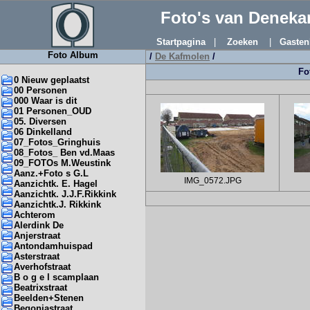
Foto's van Denek
Startpagina
|
Zoeken
|
Gasten
Foto Album
/
De Kafmolen
/
Fo
0 Nieuw geplaatst
00 Personen
000 Waar is dit
01 Personen_OUD
05. Diversen
06 Dinkelland
07_Fotos_Gringhuis
08_Fotos_ Ben vd.Maas
09_FOTOs M.Weustink
Aanz.+Foto s G.L
IMG_0572.JPG
Aanzichtk. E. Hagel
Aanzichtk. J.J.F.Rikkink
Aanzichtk.J. Rikkink
Achterom
Alerdink De
Anjerstraat
Antondamhuispad
Asterstraat
Averhofstraat
B o g e l scamplaan
Beatrixstraat
Beelden+Stenen
Begoniastraat