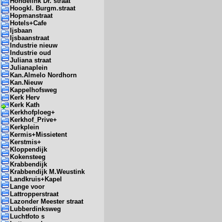
Hondelink Dr. straat
Hoogkl. Burgm.straat
Hopmanstraat
Hotels+Cafe
Ijsbaan
Ijsbaanstraat
Industrie nieuw
Industrie oud
Juliana straat
Julianaplein
Kan.Almelo Nordhorn
Kan.Nieuw
Kappelhofsweg
Kerk Herv
Kerk Kath
Kerkhofploeg+
Kerkhof_Prive+
Kerkplein
Kermis+Missietent
Kerstmis+
Kloppendijk
Kokensteeg
Krabbendijk
Krabbendijk M.Weustink
Landkruis+Kapel
Lange voor
Lattropperstraat
Lazonder Meester straat
Lubberdinksweg
Luchtfoto s