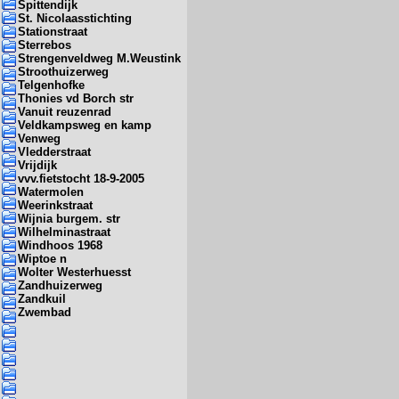
Spittendijk
St. Nicolaasstichting
Stationstraat
Sterrebos
Strengenveldweg M.Weustink
Stroothuizerweg
Telgenhofke
Thonies vd Borch str
Vanuit reuzenrad
Veldkampsweg en kamp
Venweg
Vledderstraat
Vrijdijk
vvv.fietstocht 18-9-2005
Watermolen
Weerinkstraat
Wijnia burgem. str
Wilhelminastraat
Windhoos 1968
Wiptoe n
Wolter Westerhuesst
Zandhuizerweg
Zandkuil
Zwembad