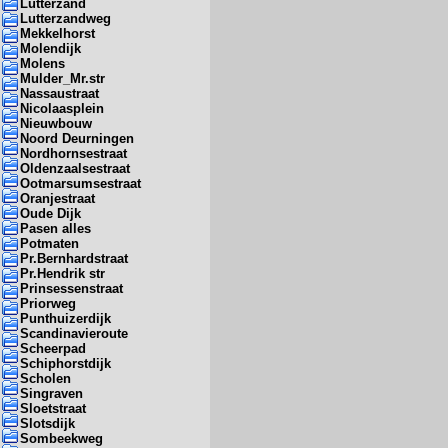
Lutterzand
Lutterzandweg
Mekkelhorst
Molendijk
Molens
Mulder_Mr.str
Nassaustraat
Nicolaasplein
Nieuwbouw
Noord Deurningen
Nordhornsestraat
Oldenzaalsestraat
Ootmarsumsestraat
Oranjestraat
Oude Dijk
Pasen alles
Potmaten
Pr.Bernhardstraat
Pr.Hendrik str
Prinsessenstraat
Priorweg
Punthuizerdijk
Scandinavieroute
Scheerpad
Schiphorstdijk
Scholen
Singraven
Sloetstraat
Slotsdijk
Sombeekweg