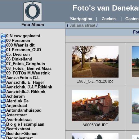
Foto's van Denek
Startpagina
|
Zoeken
|
Gasten
Foto Album
/
Juliana straat
/
Fot
0 Nieuw geplaatst
00 Personen
000 Waar is dit
01 Personen_OUD
05. Diversen
06 Dinkelland
07_Fotos_Gringhuis
08_Fotos_ Ben vd.Maas
09_FOTOs M.Weustink
Aanz.+Foto s G.L
1983_G.L.img128.jpg
Aanzichtk. E. Hagel
Aanzichtk. J.J.F.Rikkink
Aanzichtk.J. Rikkink
Achterom
Alerdink De
Anjerstraat
Antondamhuispad
Asterstraat
Averhofstraat
B o g e l scamplaan
A0005336.JPG
Beatrixstraat
Beelden+Stenen
Begoniastraat