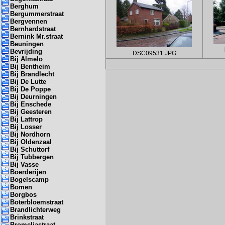
Berghum
Bergummerstraat
Bergvennen
Bernhardstraat
Bernink Mr.straat
Beuningen
Bevrijding
DSC09531.JPG
Bij Almelo
Bij Bentheim
Bij Brandlecht
Bij De Lutte
Bij De Poppe
Bij Deurningen
Bij Enschede
Bij Geesteren
Bij Lattrop
Bij Losser
Bij Nordhorn
Bij Oldenzaal
Bij Schuttorf
Bij Tubbergen
Bij Vasse
Boerderijen
Bogelscamp
Bomen
Borgbos
Boterbloemstraat
Brandlichterweg
Brinkstraat
Bromeliastraat