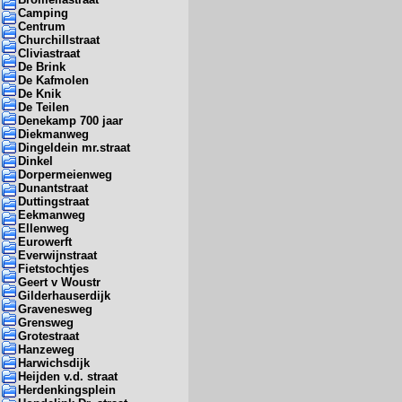
Camping
Centrum
Churchillstraat
Cliviastraat
De Brink
De Kafmolen
De Knik
De Teilen
Denekamp 700 jaar
Diekmanweg
Dingeldein mr.straat
Dinkel
Dorpermeienweg
Dunantstraat
Duttingstraat
Eekmanweg
Ellenweg
Eurowerft
Everwijnstraat
Fietstochtjes
Geert v Woustr
Gilderhauserdijk
Gravenesweg
Grensweg
Grotestraat
Hanzeweg
Harwichsdijk
Heijden v.d. straat
Herdenkingsplein