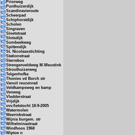
Priorweg
Punthuizerdijk
Scandinavieroute
Scheerpad
Schiphorstdijk
Scholen
Singraven
Sloetstraat
Slotsdijk
Sombeekweg
Spittendijk
St. Nicolaasstichting
Stationstraat
Sterrebos
Strengenveldweg M.Weustink
Stroothuizerweg
Telgenhofke
Thonies vd Borch str
Vanuit reuzenrad
Veldkampsweg en kamp
Venweg
Vledderstraat
Vrijdijk
vvv.fietstocht 18-9-2005
Watermolen
Weerinkstraat
Wijnia burgem. str
Wilhelminastraat
Windhoos 1968
Wiptoe n