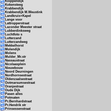
Kloppendijk
Kokensteeg
Krabbendijk
Krabbendijk M.Weustink
Landkruis+Kapel
Lange voor
Lattropperstraat
Lazonder Meester straat
Lubberdinksweg
Luchtfoto s
Lutterzand
Lutterzandweg
Mekkelhorst
Molendijk
Molens
Mulder_Mr.str
Nassaustraat
Nicolaasplein
Nieuwbouw
Noord Deurningen
Nordhornsestraat
Oldenzaalsestraat
Ootmarsumsestraat
Oranjestraat
Oude Dijk
Pasen alles
Potmaten
Pr.Bernhardstraat
Pr.Hendrik str
Prinsessenstraat