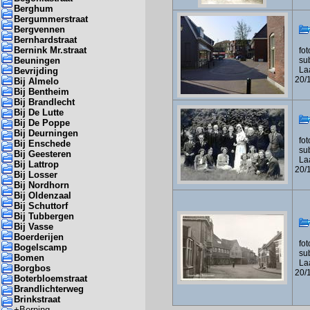
Berghum
Bergummerstraat
Bergvennen
Bernhardstraat
Bernink Mr.straat
foto
Beuningen
sub
Laa
Bevrijding
20/
Bij Almelo
Bij Bentheim
Bij Brandlecht
Bij De Lutte
Bij De Poppe
Bij Deurningen
foto
Bij Enschede
sub
Bij Geesteren
Laa
Bij Lattrop
20/
Bij Losser
Bij Nordhorn
Bij Oldenzaal
Bij Schuttorf
Bij Tubbergen
Bij Vasse
Boerderijen
foto
Bogelscamp
sub
Bomen
Laa
Borgbos
20/
Boterbloemstraat
Brandlichterweg
Brinkstraat
+
Berning