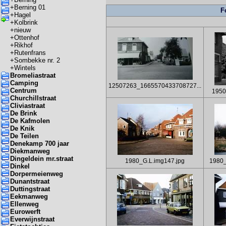
+
Berning 01
F
+
Hagel
+
Kolbrink
+
nieuw
+
Ottenhof
+
Rikhof
+
Rutenfrans
+
Sombekke nr. 2
+
Wintels
Bromeliastraat
Camping
12507263_1665570433708727...
Centrum
1950
Churchillstraat
Cliviastraat
De Brink
De Kafmolen
De Knik
De Teilen
Denekamp 700 jaar
Diekmanweg
Dingeldein mr.straat
1980_G.L.img147.jpg
1980_
Dinkel
Dorpermeienweg
Dunantstraat
Duttingstraat
Eekmanweg
Ellenweg
Eurowerft
Everwijnstraat