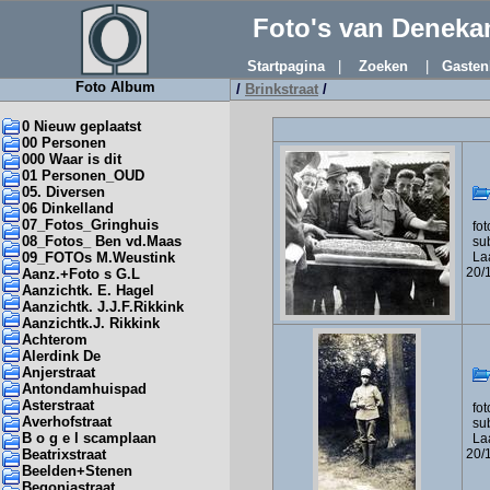
Foto's van Denek
Startpagina
|
Zoeken
|
Gasten
Foto Album
/
Brinkstraat
/
0 Nieuw geplaatst
00 Personen
000 Waar is dit
01 Personen_OUD
05. Diversen
06 Dinkelland
07_Fotos_Gringhuis
foto
08_Fotos_ Ben vd.Maas
sub
09_FOTOs M.Weustink
Laa
20/
Aanz.+Foto s G.L
Aanzichtk. E. Hagel
Aanzichtk. J.J.F.Rikkink
Aanzichtk.J. Rikkink
Achterom
Alerdink De
Anjerstraat
Antondamhuispad
Asterstraat
foto
Averhofstraat
sub
B o g e l scamplaan
Laa
Beatrixstraat
20/
Beelden+Stenen
Begoniastraat