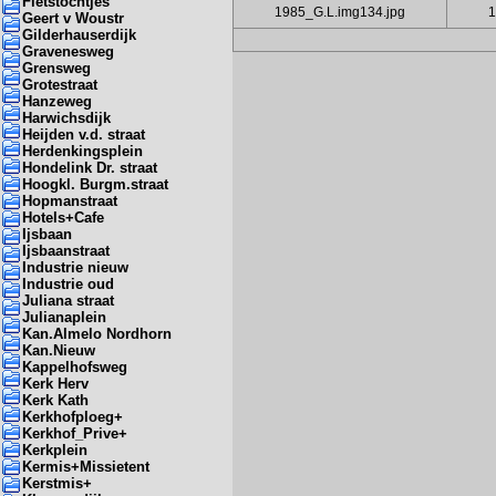
Fietstochtjes
1985_G.L.img134.jpg
1
Geert v Woustr
Gilderhauserdijk
Gravenesweg
Grensweg
Grotestraat
Hanzeweg
Harwichsdijk
Heijden v.d. straat
Herdenkingsplein
Hondelink Dr. straat
Hoogkl. Burgm.straat
Hopmanstraat
Hotels+Cafe
Ijsbaan
Ijsbaanstraat
Industrie nieuw
Industrie oud
Juliana straat
Julianaplein
Kan.Almelo Nordhorn
Kan.Nieuw
Kappelhofsweg
Kerk Herv
Kerk Kath
Kerkhofploeg+
Kerkhof_Prive+
Kerkplein
Kermis+Missietent
Kerstmis+